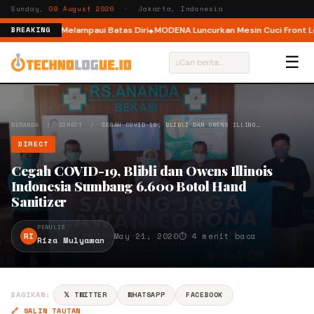
Sunday,
09 August 2026
· Jakarta, Indonesia
Ajak Pelari Melampaui Batas Diri
MODENA Luncurkan Mesin Cuci Front Load
BREAKING
☰
⌕
BERANDA
/
DIRECT
/
CEGAH COVID-19, BLIBLI DAN OWENS ILLINO…
DIRECT
Cegah COVID-19, Blibli dan Owens Illinois
Indonesia Sumbang 6.600 Botol Hand
Sanitizer
PENULIS
RI
May 21, 2020
⏱ 4 menit baca
Riza Mulyawan
BAGIKAN:
𝕏 TWITTER
WHATSAPP
FACEBOOK
🔗 SALIN TAUTAN