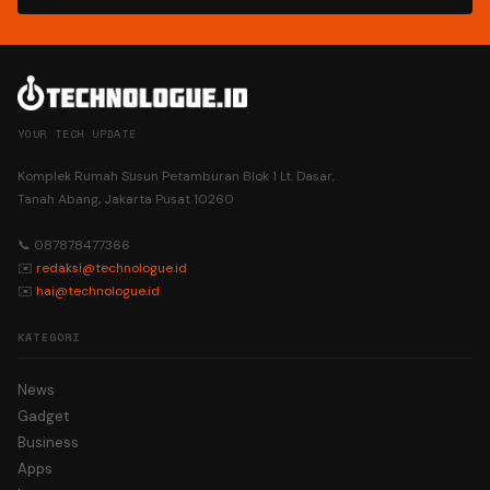
YOUR TECH UPDATE
Komplek Rumah Susun Petamburan Blok 1 Lt. Dasar,
Tanah Abang, Jakarta Pusat 10260
📞 087878477366
✉️
redaksi@technologue.id
✉️
hai@technologue.id
KATEGORI
News
Gadget
Business
Apps