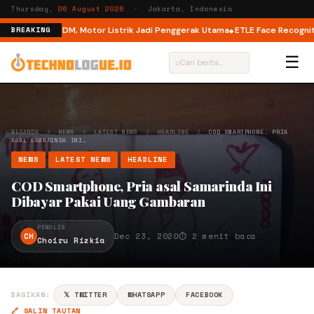
Thursday,
06 August 2026
· Jakarta, Indonesia
Mode di M6 DM, Motor Listrik Jadi Penggerak Utama
ETLE Face Recognition
BREAKING
☰
⌕
BERANDA
/
NEWS
/
LATEST NEWS
/
HEADLINE
/
COD SMARTPHONE, PRIA
ASAL SAMARINDA INI…
NEWS
LATEST NEWS
HEADLINE
COD Smartphone, Pria asal Samarinda Ini
Dibayar Pakai Uang Gambaran
PENULIS
CH
Dec 23, 2020
⏱ 2 menit baca
Choiru Rizkia
BAGIKAN:
𝕏 TWITTER
WHATSAPP
FACEBOOK
🔗 SALIN TAUTAN