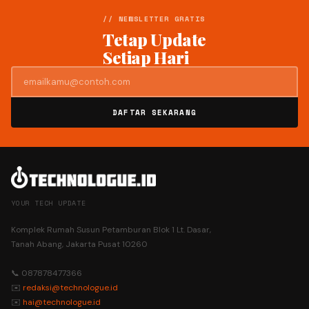
// NEWSLETTER GRATIS
Tetap Update
Setiap Hari
DAFTAR SEKARANG
YOUR TECH UPDATE
Komplek Rumah Susun Petamburan Blok 1 Lt. Dasar,
Tanah Abang, Jakarta Pusat 10260
📞 087878477366
✉️
redaksi@technologue.id
✉️
hai@technologue.id