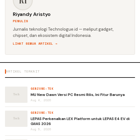
RI
Riyandy Aristyo
PENULIS
Jurnalis teknologi Technologue.id — meliput gadget,
chipset, dan ekosistem digital Indonesia.
LIHAT SEMUA ARTIKEL →
ARTIKEL TERKAIT
GENZONE-TEK
MU New Dawn Versi PC Resmi Rilis, Ini Fitur Barunya
Aug 4, 2026
GENZONE-TEK
LEPAS Perkenalkan LEX Platform untuk LEPAS E4 EV di
GIIAS 2026
Aug 5, 2026