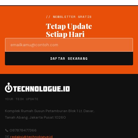
// NEWSLETTER GRATIS
Tetap Update
Setiap Hari
DAFTAR SEKARANG
YOUR TECH UPDATE
Komplek Rumah Susun Petamburan Blok 1 Lt. Dasar,
Tanah Abang, Jakarta Pusat 10260
📞 087878477366
✉️
redaksi@technologue.id