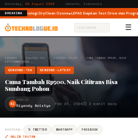
Saturday,
08 August 2026
· Jakarta, Indonesia
 dengan Teknologi DryClean Ozone
LEPAS Siapkan Test Drive dan Program S
BREAKING
☰
⌕
BERANDA
/
GENZONE-TEK
/
GENZONE-LATEST
/
CUMA TAMBAH RP500, NAIK
CITITRANS BISA …
GENZONE-TEK
GENZONE-LATEST
Cuma Tambah Rp500, Naik Cititrans Bisa
Sumbang Pohon
PENULIS
RI
Feb 26, 2024
⏱ 2 menit baca
Riyandy Aristyo
BAGIKAN:
𝕏 TWITTER
WHATSAPP
FACEBOOK
🔗 SALIN TAUTAN