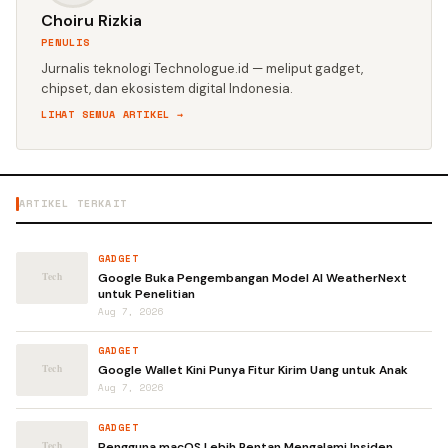
Choiru Rizkia
PENULIS
Jurnalis teknologi Technologue.id — meliput gadget,
chipset, dan ekosistem digital Indonesia.
LIHAT SEMUA ARTIKEL →
ARTIKEL TERKAIT
GADGET
Google Buka Pengembangan Model AI WeatherNext
untuk Penelitian
Aug 7, 2026
GADGET
Google Wallet Kini Punya Fitur Kirim Uang untuk Anak
Aug 7, 2026
GADGET
Pengguna macOS Lebih Rentan Mengalami Insiden