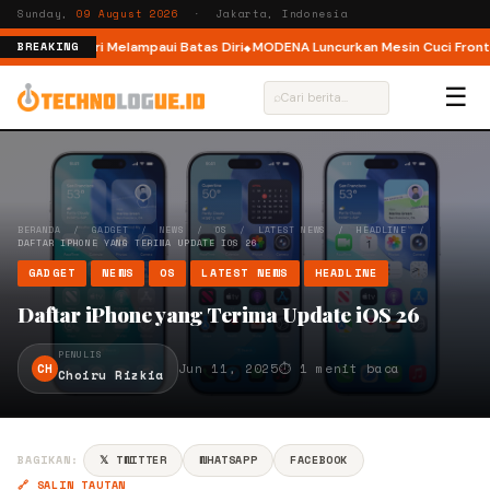
Sunday,
09 August 2026
· Jakarta, Indonesia
, Ajak Pelari Melampaui Batas Diri
MODENA Luncurkan Mesin Cuci Front L
BREAKING
☰
⌕
BERANDA
/
GADGET
/
NEWS
/
OS
/
LATEST NEWS
/
HEADLINE
/
DAFTAR IPHONE YANG TERIMA UPDATE IOS 26
GADGET
NEWS
OS
LATEST NEWS
HEADLINE
Daftar iPhone yang Terima Update iOS 26
PENULIS
CH
Jun 11, 2025
⏱ 1 menit baca
Choiru Rizkia
BAGIKAN:
𝕏 TWITTER
WHATSAPP
FACEBOOK
🔗 SALIN TAUTAN