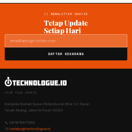
// NEWSLETTER GRATIS
Tetap Update
Setiap Hari
DAFTAR SEKARANG
YOUR TECH UPDATE
Komplek Rumah Susun Petamburan Blok 1 Lt. Dasar,
Tanah Abang, Jakarta Pusat 10260
📞 087878477366
✉️
redaksi@technologue.id