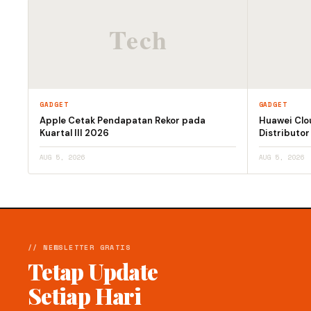
GADGET
GADGET
Apple Cetak Pendapatan Rekor pada
Huawei Clo
Kuartal III 2026
Distributor
AUG 5, 2026
AUG 5, 2026
// NEWSLETTER GRATIS
Tetap Update
Setiap Hari