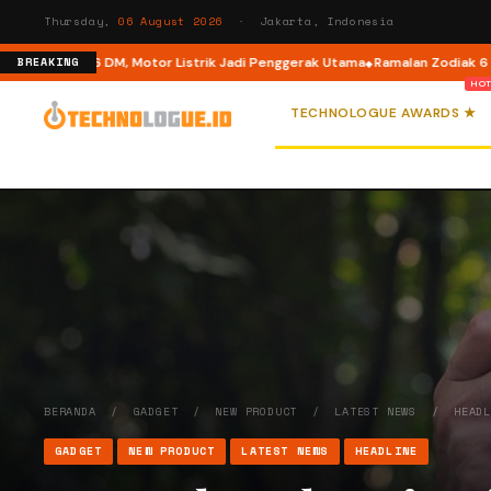
Thursday,
06 August 2026
· Jakarta, Indonesia
 M6 DM, Motor Listrik Jadi Penggerak Utama
Ramalan Zodiak 6 Agustus 202
BREAKING
TECHNOLOGUE AWARDS ★
BERANDA
/
GADGET
/
NEW PRODUCT
/
LATEST NEWS
/
HEAD
GADGET
NEW PRODUCT
LATEST NEWS
HEADLINE