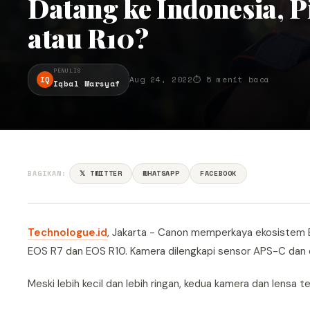
Datang ke Indonesia, P
atau R10?
PENULIS
IQ
Aug 24, 2022
⏱ 5 menit baca
Iqbal Marsyaf
BAGIKAN:
𝕏 TWITTER
WHATSAPP
FACEBOOK
Technologue.id
, Jakarta - Canon memperkaya ekosistem E
EOS R7 dan EOS R10. Kamera dilengkapi sensor APS-C dan 
Meski lebih kecil dan lebih ringan, kedua kamera dan lensa 