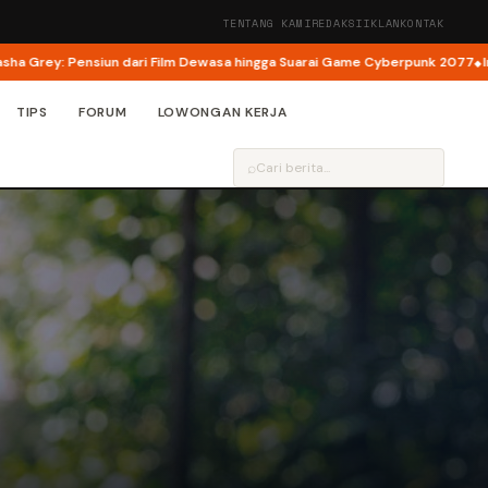
TENTANG KAMI
REDAKSI
IKLAN
KONTAK
Pensiun dari Film Dewasa hingga Suarai Game Cyberpunk 2077
Ini Tanggal R
TIPS
FORUM
LOWONGAN KERJA
⌕