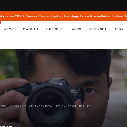
6: Cancer Panen Kejutan, Leo Jaga Ekspektasi
Kabar Terkini Sasha Grey: 
NEWS
GADGET
BUSINESS
APPS
INTERNET
OTO
LINE
/
DATANG KE INDONESIA, PILIH CANON EOS R7…