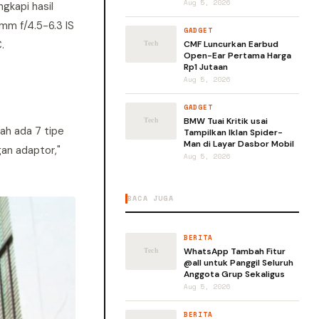
Aug 5, 2026
gkapi hasil
mm f/4.5-6.3 IS
GADGET
.
CMF Luncurkan Earbud
Open-Ear Pertama Harga
Rp1 Jutaan
Aug 5, 2026
GADGET
BMW Tuai Kritik usai
ah ada 7 tipe
Tampilkan Iklan Spider-
Man di Layar Dasbor Mobil
an adaptor,"
Aug 5, 2026
BACA JUGA
BERITA
WhatsApp Tambah Fitur
@all untuk Panggil Seluruh
Anggota Grup Sekaligus
Aug 5, 2026
BERITA