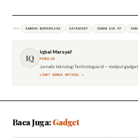
TAG:
KAMERA MIRRORLESS
DATASCRIP
CANON EOS R7
CAN
Iqbal Marsyaf
IQ
PENULIS
Jurnalis teknologi Technologue.id — meliput gadget,
LIHAT SEMUA ARTIKEL →
Baca Juga:
Gadget