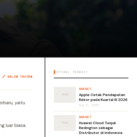
ARTIKEL TERKAIT
🔗 SALIN TAUTAN
GADGET
Apple Cetak Pendapatan
Rekor pada Kuartal III 2026
rbaru, yaitu
Aug 5, 2026
GADGET
Huawei Cloud Tunjuk
g luar biasa.
Redington sebagai
Distributor di Indonesia