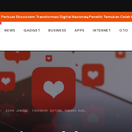
at Ekosistem Transformasi Digital Nasional
Peneliti Temukan Celah Keaman
NEWS
GADGET
BUSINESS
APPS
INTERNET
OTO
/
DEAR JOMBLO, FACEBOOK DATING TAMBAH DUA…