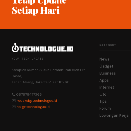
Setiap Hari
KATEGORI
YOUR TECH UPDATE
News
Gadget
Komplek Rumah Susun Petamburan Blok 1 Lt.
Business
Dasar,
Apps
Tanah Abang, Jakarta Pusat 10260
Internet
Oto
📞 087878477366
✉️
redaksi@technologue.id
Tips
✉️
hai@technologue.id
Forum
Lowongan Kerja