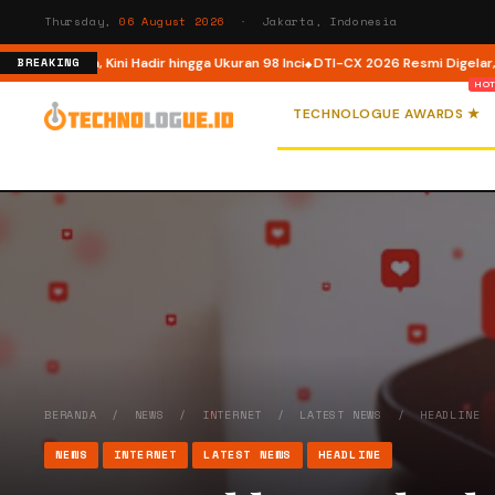
Thursday,
06 August 2026
· Jakarta, Indonesia
ndonesia, Kini Hadir hingga Ukuran 98 Inci
DTI-CX 2026 Resmi Digelar, Perku
BREAKING
TECHNOLOGUE AWARDS ★
BERANDA
/
NEWS
/
INTERNET
/
LATEST NEWS
/
HEADLINE
NEWS
INTERNET
LATEST NEWS
HEADLINE