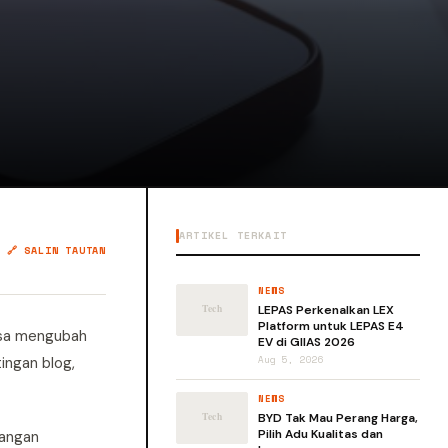
ARTIKEL TERKAIT
🔗 SALIN TAUTAN
NEWS
LEPAS Perkenalkan LEX
Platform untuk LEPAS E4
bisa mengubah
EV di GIIAS 2026
ngan blog,
Aug 5, 2026
NEWS
BYD Tak Mau Perang Harga,
Pilih Adu Kualitas dan
sangan