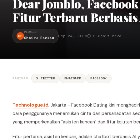
Dear Jomblo, Faceboo
Fitur Terbaru Berbasis
PENULIS
CH
Sep 24, 2025
⏱ 2 menit baca
Choiru Rizkia
BAGIKAN:
𝕏 TWITTER
WHATSAPP
FACEBOOK
Technologue.id
, Jakarta - Facebook Dating kini menghadi
cara penggunanya menemukan cinta dan persahabatan seca
yang memperkenalkan "asisten kencan" dan fitur kejutan b
Fitur pertama, asisten kencan, adalah chatbot berbasis 