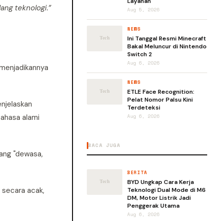
Layanan
ang teknologi.”
Aug 5, 2026
NEWS
Ini Tanggal Resmi Minecraft
Bakal Meluncur di Nintendo
Switch 2
Aug 6, 2026
 menjadikannya
NEWS
ETLE Face Recognition:
Pelat Nomor Palsu Kini
enjelaskan
Terdeteksi
ahasa alami
Aug 6, 2026
BACA JUGA
yang "dewasa,
BERITA
BYD Ungkap Cara Kerja
 secara acak,
Teknologi Dual Mode di M6
DM, Motor Listrik Jadi
Penggerak Utama
Aug 6, 2026