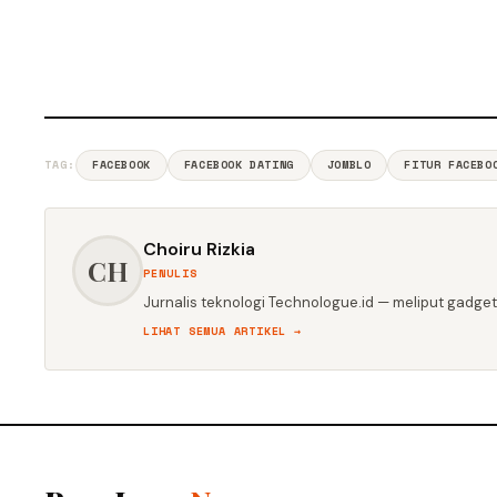
TAG:
FACEBOOK
FACEBOOK DATING
JOMBLO
FITUR FACEBO
Choiru Rizkia
CH
PENULIS
Jurnalis teknologi Technologue.id — meliput gadget,
LIHAT SEMUA ARTIKEL →