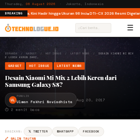
Thursday,
06 August 2026
· Jakarta, Indonesia
i Indonesia, Kini Hadir hingga Ukuran 98 Inci
DTI-CX 2026 Resmi Digelar, Pe
BREAKING
☰
⌕
BERANDA
/
GADGET
/
HOT ISSUE
/
LATEST NEWS
/
DESAIN XIAOMI MI MIX
2 LEBIH KEREN DARI…
GADGET
HOT ISSUE
LATEST NEWS
Desain Xiaomi Mi Mix 2 Lebih Keren dari
Samsung Galaxy S8?
PENULIS
UL
Aug 20, 2017
Ulwan Fakhri Noviadhista
⏱ 2 menit baca
BAGIKAN:
𝕏 TWITTER
WHATSAPP
FACEBOOK
🔗 SALIN TAUTAN