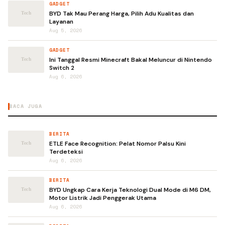
GADGET
BYD Tak Mau Perang Harga, Pilih Adu Kualitas dan
Layanan
Aug 5, 2026
GADGET
Ini Tanggal Resmi Minecraft Bakal Meluncur di Nintendo
Switch 2
Aug 6, 2026
BACA JUGA
BERITA
ETLE Face Recognition: Pelat Nomor Palsu Kini
Terdeteksi
Aug 6, 2026
BERITA
BYD Ungkap Cara Kerja Teknologi Dual Mode di M6 DM,
Motor Listrik Jadi Penggerak Utama
Aug 6, 2026