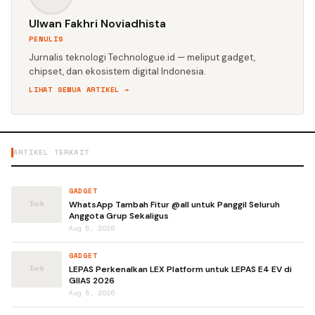
Ulwan Fakhri Noviadhista
PENULIS
Jurnalis teknologi Technologue.id — meliput gadget,
chipset, dan ekosistem digital Indonesia.
LIHAT SEMUA ARTIKEL →
ARTIKEL TERKAIT
GADGET
WhatsApp Tambah Fitur @all untuk Panggil Seluruh
Anggota Grup Sekaligus
Aug 5, 2026
GADGET
LEPAS Perkenalkan LEX Platform untuk LEPAS E4 EV di
GIIAS 2026
Aug 5, 2026