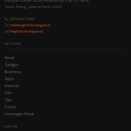
Komplek Rumah Susun Petamburan Blok 1 Lt. Dasar,
Tanah Abang, Jakarta Pusat 10260
📞 087878477366
✉️
redaksi@technologue.id
✉️
hai@technologue.id
KATEGORI
News
Gadget
Business
Apps
Internet
Oto
Tips
Forum
Lowongan Kerja
KONTEN