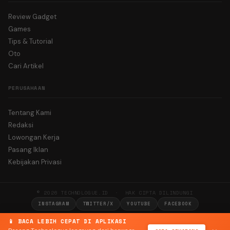
Review Gadget
Games
Tips & Tutorial
Oto
Cari Artikel
PERUSAHAAN
Tentang Kami
Redaksi
Lowongan Kerja
Pasang Iklan
Kebijakan Privasi
© 2026 TECHNOLOGUE.ID · HAK CIPTA DILINDUNGI
INSTAGRAM
TWITTER/X
YOUTUBE
FACEBOOK
📱 BACA LEBIH CEPAT DI APLIKASI