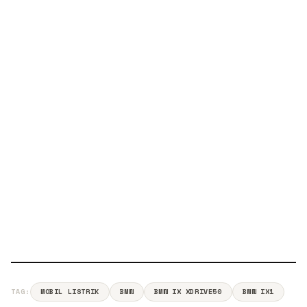
TAG:
MOBIL LISTRIK
BMW
BMW IX XDRIVE50
BMW IX1