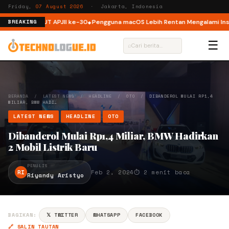
Friday,
07 August 2026
· Jakarta, Indonesia
r ISP di HUT APJII ke-30
Pengguna macOS Lebih Rentan Mengalami Inside
BREAKING
☰
⌕
BERANDA
/
LATEST NEWS
/
HEADLINE
/
OTO
/
DIBANDEROL MULAI RP1,4
MILIAR, BMW HADI…
LATEST NEWS
HEADLINE
OTO
Dibanderol Mulai Rp1,4 Miliar, BMW Hadirkan
2 Mobil Listrik Baru
PENULIS
RI
Feb 2, 2024
⏱ 2 menit baca
Riyandy Aristyo
BAGIKAN:
𝕏 TWITTER
WHATSAPP
FACEBOOK
🔗 SALIN TAUTAN