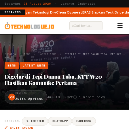
Saturday,
08 August 2026
· Jakarta, Indonesia
nt Load dengan Teknologi DryClean Ozone
LEPAS Siapkan Test Drive dan P
BREAKING
☰
⌕
BERANDA
/
NEWS
/
LATEST NEWS
/
DIGELAR DI TEPI DANAU TOBA, KTT W20
HAS…
NEWS
LATEST NEWS
Digelar di Tepi Danau Toba, KTT W20
Hasilkan Komunike Pertama
PENULIS
ZU
Jul 19, 2022
⏱ 1 menit baca
Zulfi Apriani
BAGIKAN:
𝕏 TWITTER
WHATSAPP
FACEBOOK
🔗 SALIN TAUTAN