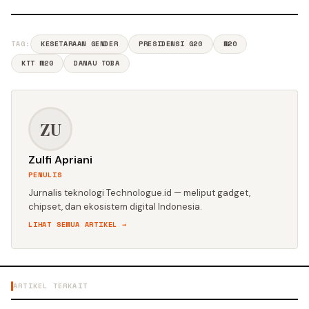
TAG:
KESETARAAN GENDER
PRESIDENSI G20
W20
KTT W20
DANAU TOBA
ZU
Zulfi Apriani
PENULIS
Jurnalis teknologi Technologue.id — meliput gadget,
chipset, dan ekosistem digital Indonesia.
LIHAT SEMUA ARTIKEL →
ARTIKEL TERKAIT