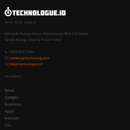
YOUR TECH UPDATE
Komplek Rumah Susun Petamburan Blok 1 Lt. Dasar,
Tanah Abang, Jakarta Pusat 10260
📞 087878477366
✉️
redaksi@technologue.id
✉️
hai@technologue.id
KATEGORI
News
Gadget
Business
Apps
Internet
Oto