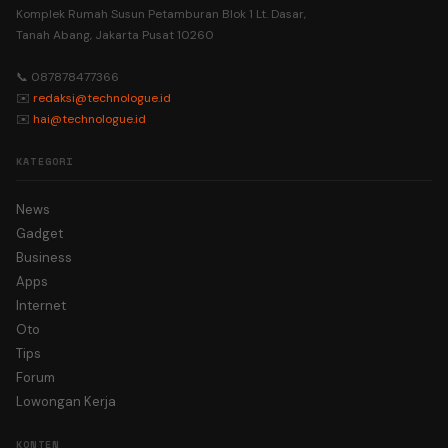
Komplek Rumah Susun Petamburan Blok 1 Lt. Dasar,
Tanah Abang, Jakarta Pusat 10260
📞 087878477366
✉️
redaksi@technologue.id
✉️
hai@technologue.id
KATEGORI
News
Gadget
Business
Apps
Internet
Oto
Tips
Forum
Lowongan Kerja
KONTEN