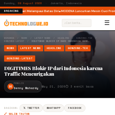
Sunday,
09 August 2026
· Jakarta, Indonesia
r, Ajak Pelari Melampaui Batas Diri
MODENA Luncurkan Mesin Cuci Front L
BREAKING
☰
⌕
BERANDA
/
NEWS
/
LATEST NEWS
/
HEADLINE
/
GENZONE-TEK
/
GENZONE-LATEST
/
DIGITIMES BLOKIR IP DARI INDONESIA KARE…
NEWS
LATEST NEWS
HEADLINE
GENZONE-TEK
GENZONE-LATEST
DIGITIMES Blokir IP dari Indonesia karena
Traffic Mencurigakan
PENULIS
DE
May 21, 2026
⏱ 3 menit baca
Denny Mahardy
BAGIKAN:
𝕏 TWITTER
WHATSAPP
FACEBOOK
🔗 SALIN TAUTAN