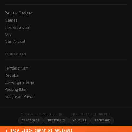
Review Gadget
Games
Tips & Tutorial
Oto
Cari Artikel
PERUSAHAAN
Tentang Kami
Redaksi
Lowongan Kerja
Pasang Iklan
Kebijakan Privasi
© 2026 TECHNOLOGUE.ID · HAK CIPTA DILINDUNGI
INSTAGRAM
TWITTER/X
YOUTUBE
FACEBOOK
📱 BACA LEBIH CEPAT DI APLIKASI