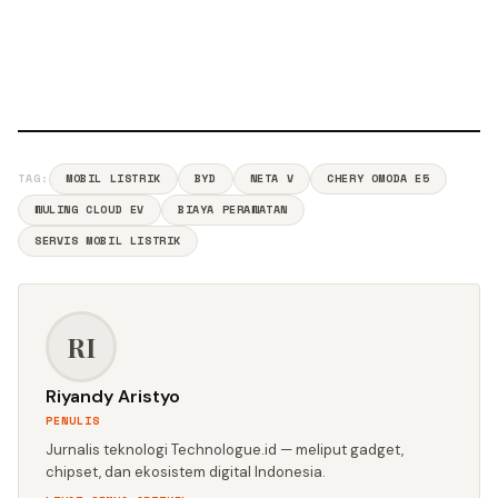
TAG:
MOBIL LISTRIK
BYD
NETA V
CHERY OMODA E5
WULING CLOUD EV
BIAYA PERAWATAN
SERVIS MOBIL LISTRIK
RI
Riyandy Aristyo
PENULIS
Jurnalis teknologi Technologue.id — meliput gadget,
chipset, dan ekosistem digital Indonesia.