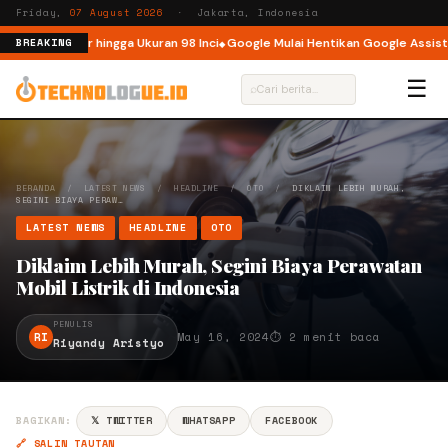
Friday,
07 August 2026
· Jakarta, Indonesia
Kini Hadir hingga Ukuran 98 Inci
Google Mulai Hentikan Google Assistant 
BREAKING
☰
⌕
BERANDA
/
LATEST NEWS
/
HEADLINE
/
OTO
/
DIKLAIM LEBIH MURAH,
SEGINI BIAYA PERAW…
LATEST NEWS
HEADLINE
OTO
Diklaim Lebih Murah, Segini Biaya Perawatan
Mobil Listrik di Indonesia
PENULIS
RI
May 16, 2024
⏱ 2 menit baca
Riyandy Aristyo
BAGIKAN:
𝕏 TWITTER
WHATSAPP
FACEBOOK
🔗 SALIN TAUTAN