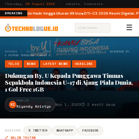
Thursday,
06 August 2026
· Jakarta, Indonesia
ndonesia, Kini Hadir hingga Ukuran 98 Inci
DTI-CX 2026 Resmi Digelar, Perk
BREAKING
☰
⌕
BERANDA
/
TELCO
/
NEWS
/
LATEST NEWS
/
HEADLINE
/
DUKUNGAN BY.
U KEPADA PUNGGAWA TIMNAS S…
TELCO
NEWS
LATEST NEWS
HEADLINE
Dukungan By. U Kepada Punggawa Timnas
Sepakbola Indonesia U-17 di Ajang Piala Dunia,
1 Gol Free 1GB
PENULIS
RI
Nov 1, 2023
⏱ 2 menit baca
Riyandy Aristyo
BAGIKAN:
𝕏 TWITTER
WHATSAPP
FACEBOOK
🔗 SALIN TAUTAN