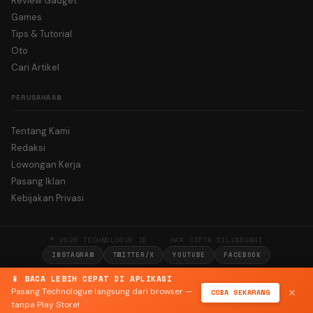
Review Gadget
Games
Tips & Tutorial
Oto
Cari Artikel
PERUSAHAAN
Tentang Kami
Redaksi
Lowongan Kerja
Pasang Iklan
Kebijakan Privasi
© 2026 TECHNOLOGUE.ID · HAK CIPTA DILINDUNGI
INSTAGRAM
TWITTER/X
YOUTUBE
FACEBOOK
📱 BACA LEBIH CEPAT DI APLIKASI
Pasang Technologue langsung dari browser —
COBA SEKARANG
✕
tanpa Play Store!