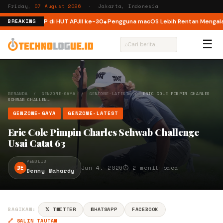
Friday,
07 August 2026
· Jakarta, Indonesia
struktur ISP di HUT APJII ke-30
Pengguna macOS Lebih Rentan Mengalami 
BREAKING
☰
⌕
BERANDA
/
GENZONE-GAYA
/
GENZONE-LATEST
/
ERIC COLE PIMPIN CHARLES
SCHWAB CHALLEN…
GENZONE-GAYA
GENZONE-LATEST
Eric Cole Pimpin Charles Schwab Challenge
Usai Catat 63
PENULIS
DE
Jun 4, 2026
⏱ 2 menit baca
Denny Mahardy
BAGIKAN:
𝕏 TWITTER
WHATSAPP
FACEBOOK
🔗 SALIN TAUTAN