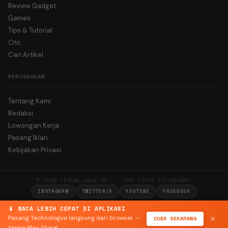
Review Gadget
Games
Tips & Tutorial
Oto
Cari Artikel
PERUSAHAAN
Tentang Kami
Redaksi
Lowongan Kerja
Pasang Iklan
Kebijakan Privasi
© 2026 TECHNOLOGUE.ID · HAK CIPTA DILINDUNGI
INSTAGRAM
TWITTER/X
YOUTUBE
FACEBOOK
📱 BACA LEBIH CEPAT DI APLIKASI
Pasang Technologue langsung dari browser —
COBA SEKARANG
✕
tanpa Play Store!