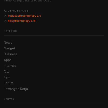
Tanah Abang, Jakarta Pusat 10260
📞 087878477366
✉️
redaksi@technologue.id
✉️
hai@technologue.id
KATEGORI
News
Gadget
Business
Apps
Internet
Oto
Tips
Forum
Lowongan Kerja
KONTEN