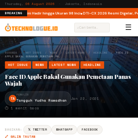
Thursday,
06 August 2026
· Jakarta, Indonesia
ndonesia, Kini Hadir hingga Ukuran 98 Inci
DTI-CX 2026 Resmi Digelar, Perku
BREAKING
☰
⌕
BERANDA
/
HOT ISSUE
/
NEWS
/
LATEST NEWS
/
HEADLINE
/
FACE ID
APPLE BAKAL GUNAKAN PEMETAAN PA…
HOT ISSUE
NEWS
LATEST NEWS
HEADLINE
Face ID Apple Bakal Gunakan Pemetaan Panas
Wajah
PENULIS
TA
Jan 22, 2021
Tangguh Yudha Ramadhan
⏱ 1 menit baca
BAGIKAN:
𝕏 TWITTER
WHATSAPP
FACEBOOK
🔗 SALIN TAUTAN