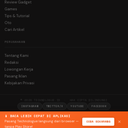
Review Gadget
Games
Tips & Tutorial
Oto
Cari Artikel
PERUSAHAAN
Tentang Kami
Redaksi
Lowongan Kerja
Pasang Iklan
Kebijakan Privasi
© 2026 TECHNOLOGUE.ID · HAK CIPTA DILINDUNGI
INSTAGRAM
TWITTER/X
YOUTUBE
FACEBOOK
📱 BACA LEBIH CEPAT DI APLIKASI
Pasang Technologue langsung dari browser —
COBA SEKARANG
✕
tanpa Play Store!