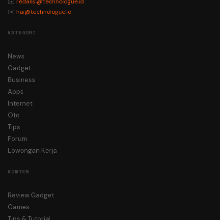
✉️
redaksi@technologue.id
✉️
hai@technologue.id
KATEGORI
News
Gadget
Business
Apps
Internet
Oto
Tips
Forum
Lowongan Kerja
KONTEN
Review Gadget
Games
Tips & Tutorial