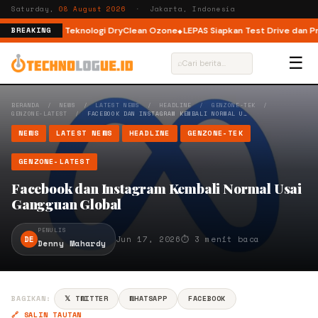
Saturday,
08 August 2026
· Jakarta, Indonesia
Load dengan Teknologi DryClean Ozone
LEPAS Siapkan Test Drive dan Prog
BREAKING
☰
⌕
BERANDA
/
NEWS
/
LATEST NEWS
/
HEADLINE
/
GENZONE-TEK
/
GENZONE-LATEST
/
FACEBOOK DAN INSTAGRAM KEMBALI NORMAL U…
NEWS
LATEST NEWS
HEADLINE
GENZONE-TEK
GENZONE-LATEST
Facebook dan Instagram Kembali Normal Usai
Gangguan Global
PENULIS
DE
Jun 17, 2026
⏱ 3 menit baca
Denny Mahardy
BAGIKAN:
𝕏 TWITTER
WHATSAPP
FACEBOOK
🔗 SALIN TAUTAN