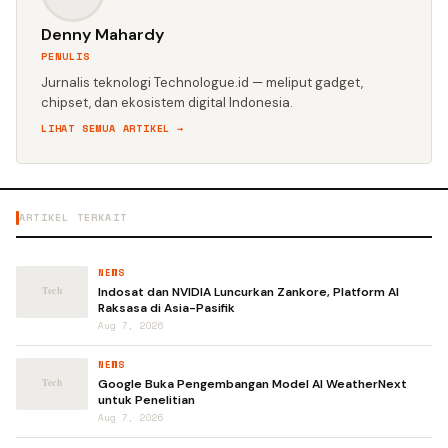
Denny Mahardy
PENULIS
Jurnalis teknologi Technologue.id — meliput gadget,
chipset, dan ekosistem digital Indonesia.
LIHAT SEMUA ARTIKEL →
ARTIKEL TERKAIT
NEWS
Indosat dan NVIDIA Luncurkan Zankore, Platform AI
Raksasa di Asia-Pasifik
Aug 7, 2026
NEWS
Google Buka Pengembangan Model AI WeatherNext
untuk Penelitian
Aug 7, 2026