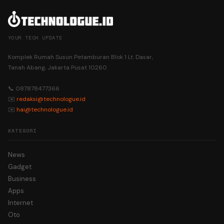
YOUR TECH UPDATE
Komplek Rumah Susun Petamburan Blok 1 Lt. Dasar,
Tanah Abang, Jakarta Pusat 10260
📞 087878477366
✉️
redaksi@technologue.id
✉️
hai@technologue.id
KATEGORI
News
Gadget
Business
Apps
Internet
Oto