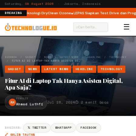
Saturday,
08 August 2026
· Jakarta, Indonesia
d dengan Teknologi DryClean Ozone
LEPAS Siapkan Test Drive dan Program 
BREAKING
☰
⌕
BERANDA
/
GADGET
/
NEWS
/
LATEST NEWS
/
HEADLINE
/
TECHNOLOGY
/
FITUR AI DI LAPTOP TAK HANYA ASISTEN DI…
GADGET
NEWS
LATEST NEWS
HEADLINE
TECHNOLOGY
Fitur AI di Laptop Tak Hanya Asisten Digital,
Apa Saja?
PENULIS
AH
Jul 26, 2024
⏱ 2 menit baca
Ahmad Luthfi
BAGIKAN:
𝕏 TWITTER
WHATSAPP
FACEBOOK
🔗 SALIN TAUTAN