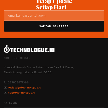
Tetap Update
Setiap Hari
DAFTAR SEKARANG
YOUR TECH UPDATE
Komplek Rumah Susun Petamburan Blok 1 Lt. Dasar,
Tanah Abang, Jakarta Pusat 10260
📞 087878477366
✉️
redaksi@technologue.id
✉️
hai@technologue.id
KATEGORI