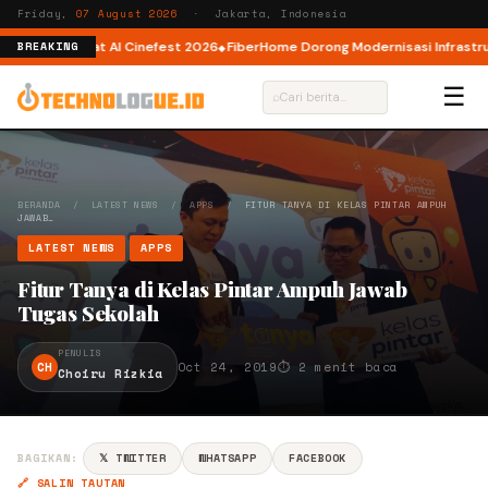
Friday,
07 August 2026
· Jakarta, Indonesia
tor AI lewat AI Cinefest 2026
FiberHome Dorong Modernisasi Infrastruktur
BREAKING
☰
⌕
BERANDA
/
LATEST NEWS
/
APPS
/
FITUR TANYA DI KELAS PINTAR AMPUH
JAWAB…
LATEST NEWS
APPS
Fitur Tanya di Kelas Pintar Ampuh Jawab
Tugas Sekolah
PENULIS
CH
Oct 24, 2019
⏱ 2 menit baca
Choiru Rizkia
BAGIKAN:
𝕏 TWITTER
WHATSAPP
FACEBOOK
🔗 SALIN TAUTAN