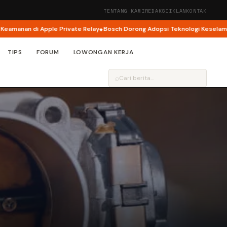
TENTANG KAMI
REDAKSI
IKLAN
KONTAK
i Apple Private Relay
Bosch Dorong Adopsi Teknologi Keselamatan Jadi 
TIPS
FORUM
LOWONGAN KERJA
⌕