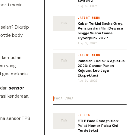
Switch 2
perti mesin
Aug 6, 2026
LATEST NEWS
Kabar Terkini Sasha Grey:
salah? Dikutip
Pensiun dari Film Dewasa
hingga Suarai Game
rottle body
Cyberpunk 2077
Aug 6, 2026
LATEST NEWS
ut kemudian
Ramalan Zodiak 6 Agustus
ern yang
2026: Cancer Panen
Kejutan, Leo Jaga
l gas mekanis.
Ekspektasi
Aug 6, 2026
 dari
sensor
asi kendaraan,
BACA JUGA
BERITA
tama sensor TPS
ETLE Face Recognition:
Pelat Nomor Palsu Kini
Terdeteksi