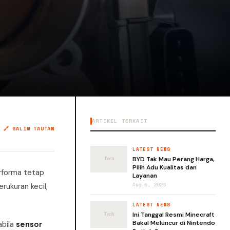
ARTIKEL TERKAIT
🔗 SALIN TAUTAN
LATEST NEWS
BYD Tak Mau Perang Harga,
Pilih Adu Kualitas dan
rforma tetap
Layanan
rukuran kecil,
Aug 5, 2026
LATEST NEWS
Ini Tanggal Resmi Minecraft
Bakal Meluncur di Nintendo
abila
sensor