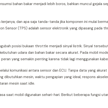
sumsi bahan bakar menjadi lebih boros, bahkan muncul gejala se
 kerjanya, dan apa saja tanda-tanda jika komponen ini mulai berma
ion Sensor (TPS) adalah sensor elektronik yang dipasang pada th
ah posisi bukaan throttle menjadi sinyal listrik. Sinyal terseb
kebutuhan udara dan bahan bakar secara akurat. Pada mobil mod
i peran yang semakin penting karena tidak lagi menggunakan kabe
elalui komunikasi antara sensor dan ECU. Tanpa data yang akurat
ng dibutuhkan mesin, waktu pengapian yang ideal, respons akseler
taran mesin saat idle.
rasa saat mobil digunakan sehari-hari. Berikut beberapa fungsi u