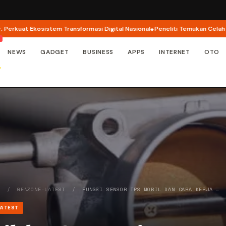
kosistem Transformasi Digital Nasional
Peneliti Temukan Celah Keamanan d
NEWS
GADGET
BUSINESS
APPS
INTERNET
OTO
O
/
GENZONE-LATEST
/
FUNGSI SENSOR TPS MOBIL DAN CARA KERJA …
LATEST