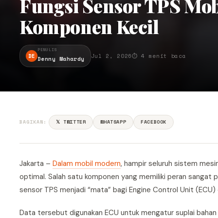
Fungsi Sensor TPS Mob
Komponen Kecil
PENULIS
DE
Jul 2, 2026
⏱ 4 menit baca
Denny Mahardy
BAGIKAN:
𝕏 TWITTER
WHATSAPP
FACEBOOK
Jakarta –
Dalam mobil modern
, hampir seluruh sistem mes
optimal. Salah satu komponen yang memiliki peran sangat 
sensor TPS menjadi “mata” bagi Engine Control Unit (ECU)
Data tersebut digunakan ECU untuk mengatur suplai bahan b