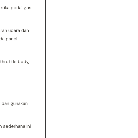
etika pedal gas
ran udara dan
da panel
throttle body,
a dan gunakan
n sederhana ini