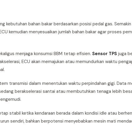
 kebutuhan bahan bakar berdasarkan posisi pedal gas. Semakin
. ECU kemudian menyesuaikan jumlah bahan bakar agar proses pe
kaligus menjaga konsumsi BBM tetap efisien.
Sensor TPS
juga b
akselerasi, ECU akan memajukan atau memundurkan waktu pengap
al.
stem transmisi dalam menentukan waktu perpindahan gigi. Data 
dang berakselerasi santai atau membutuhkan tenaga lebih besar.
 pengemudi.
 stabil ketika kendaraan berada dalam kondisi idle atau berhent
k turun sendiri, bahkan berpotensi menyebabkan mesin mati menda