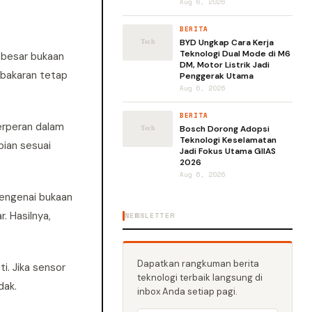
Aug 6, 2026
BERITA
BYD Ungkap Cara Kerja
Teknologi Dual Mode di M6
 besar bukaan
DM, Motor Listrik Jadi
mbakaran tetap
Penggerak Utama
Aug 6, 2026
BERITA
erperan dalam
Bosch Dorong Adopsi
Teknologi Keselamatan
ian sesuai
Jadi Fokus Utama GIIAS
2026
Aug 6, 2026
mengenai bukaan
 Hasilnya,
NEWSLETTER
Dapatkan rangkuman berita
i. Jika sensor
teknologi terbaik langsung di
dak.
inbox Anda setiap pagi.