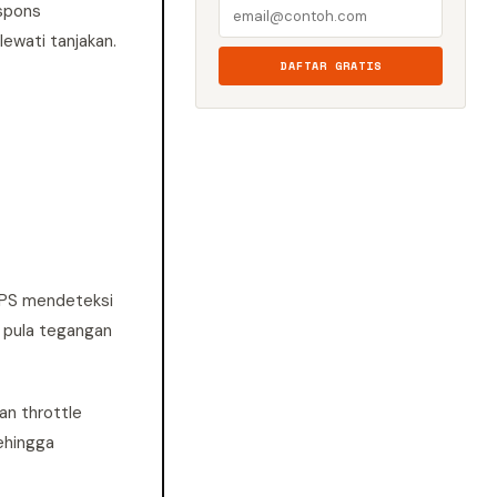
spons
ewati tanjakan.
DAFTAR GRATIS
 TPS mendeteksi
i pula tegangan
an throttle
sehingga