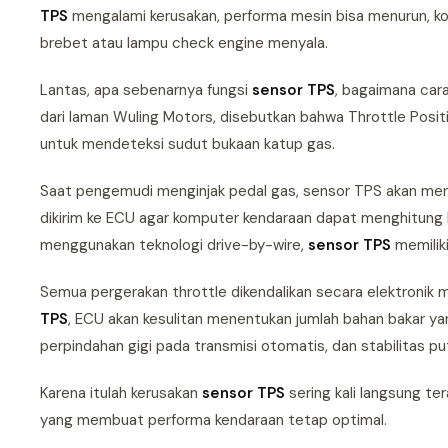
TPS
mengalami kerusakan, performa mesin bisa menurun, kon
brebet atau lampu check engine menyala.
Lantas, apa sebenarnya fungsi
sensor TPS
, bagaimana cara
dari laman Wuling Motors, disebutkan bahwa Throttle Posit
untuk mendeteksi sudut bukaan katup gas.
Saat pengemudi menginjak pedal gas, sensor TPS akan mengub
dikirim ke ECU agar komputer kendaraan dapat menghitung 
menggunakan teknologi drive-by-wire,
sensor TPS
memilik
Semua pergerakan throttle dikendalikan secara elektronik m
TPS
, ECU akan kesulitan menentukan jumlah bahan bakar ya
perpindahan gigi pada transmisi otomatis, dan stabilitas pu
Karena itulah kerusakan
sensor TPS
sering kali langsung te
yang membuat performa kendaraan tetap optimal.