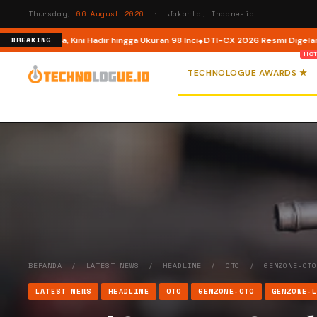
Thursday,
06 August 2026
· Jakarta, Indonesia
sia, Kini Hadir hingga Ukuran 98 Inci
DTI-CX 2026 Resmi Digelar, Perkuat E
BREAKING
TECHNOLOGUE AWARDS ★
BERANDA
/
LATEST NEWS
/
HEADLINE
/
OTO
/
GENZONE-OT
LATEST NEWS
HEADLINE
OTO
GENZONE-OTO
GENZONE-