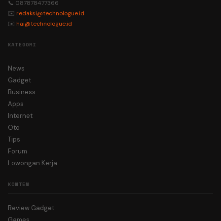
📞 087878477366
✉️
redaksi@technologue.id
✉️
hai@technologue.id
KATEGORI
News
Gadget
Business
Apps
Internet
Oto
Tips
Forum
Lowongan Kerja
KONTEN
Review Gadget
Games