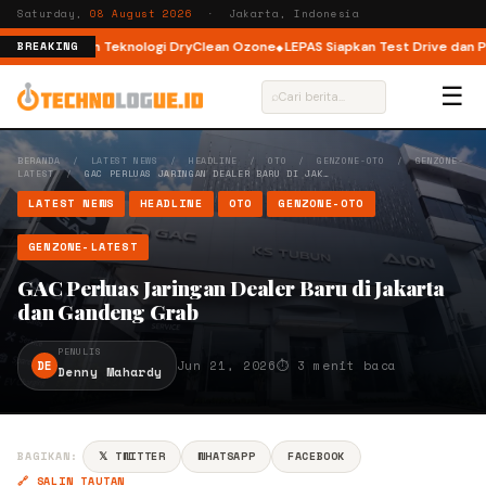
Saturday,
08 August 2026
· Jakarta, Indonesia
Load dengan Teknologi DryClean Ozone
LEPAS Siapkan Test Drive dan Prog
BREAKING
☰
⌕
BERANDA
/
LATEST NEWS
/
HEADLINE
/
OTO
/
GENZONE-OTO
/
GENZONE-
LATEST
/
GAC PERLUAS JARINGAN DEALER BARU DI JAK…
LATEST NEWS
HEADLINE
OTO
GENZONE-OTO
GENZONE-LATEST
GAC Perluas Jaringan Dealer Baru di Jakarta
dan Gandeng Grab
PENULIS
DE
Jun 21, 2026
⏱ 3 menit baca
Denny Mahardy
BAGIKAN:
𝕏 TWITTER
WHATSAPP
FACEBOOK
🔗 SALIN TAUTAN