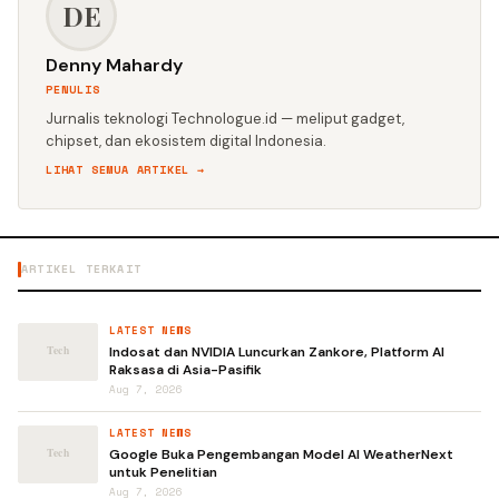
DE
Denny Mahardy
PENULIS
Jurnalis teknologi Technologue.id — meliput gadget,
chipset, dan ekosistem digital Indonesia.
LIHAT SEMUA ARTIKEL →
ARTIKEL TERKAIT
LATEST NEWS
Indosat dan NVIDIA Luncurkan Zankore, Platform AI
Raksasa di Asia-Pasifik
Aug 7, 2026
LATEST NEWS
Google Buka Pengembangan Model AI WeatherNext
untuk Penelitian
Aug 7, 2026