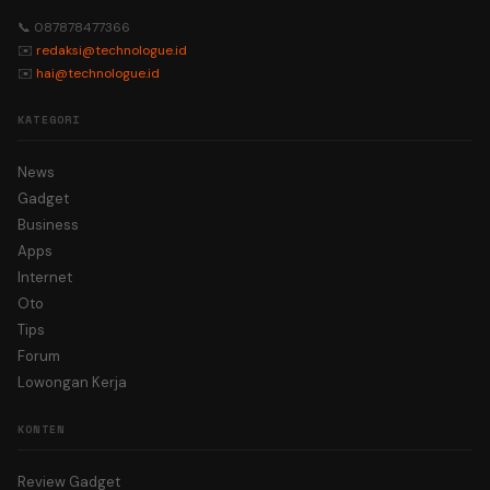
📞 087878477366
✉️
redaksi@technologue.id
✉️
hai@technologue.id
KATEGORI
News
Gadget
Business
Apps
Internet
Oto
Tips
Forum
Lowongan Kerja
KONTEN
Review Gadget