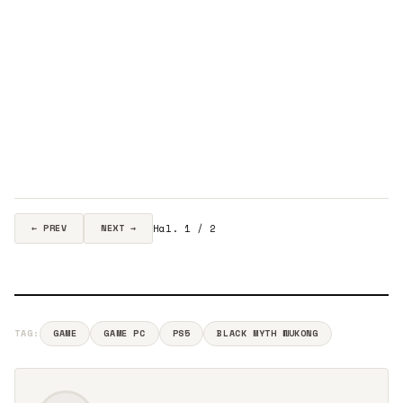
Hal. 1 / 2
← PREV
NEXT →
TAG:
GAME
GAME PC
PS5
BLACK MYTH WUKONG