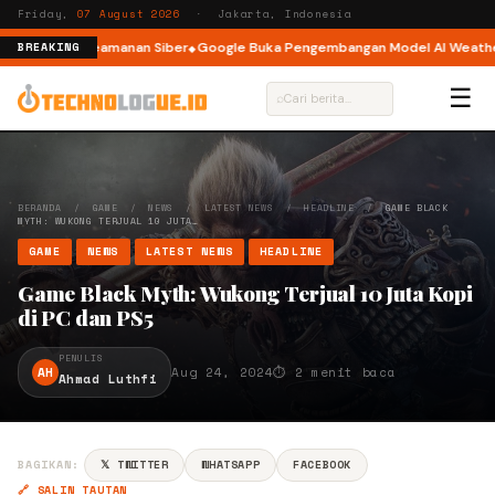
Friday,
07 August 2026
· Jakarta, Indonesia
 Insiden Keamanan Siber
Google Buka Pengembangan Model AI WeatherNex
BREAKING
☰
⌕
BERANDA
/
GAME
/
NEWS
/
LATEST NEWS
/
HEADLINE
/
GAME BLACK
MYTH: WUKONG TERJUAL 10 JUTA…
GAME
NEWS
LATEST NEWS
HEADLINE
Game Black Myth: Wukong Terjual 10 Juta Kopi
di PC dan PS5
PENULIS
AH
Aug 24, 2024
⏱ 2 menit baca
Ahmad Luthfi
BAGIKAN:
𝕏 TWITTER
WHATSAPP
FACEBOOK
🔗 SALIN TAUTAN