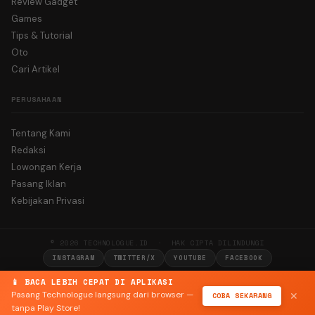
Review Gadget
Games
Tips & Tutorial
Oto
Cari Artikel
PERUSAHAAN
Tentang Kami
Redaksi
Lowongan Kerja
Pasang Iklan
Kebijakan Privasi
© 2026 TECHNOLOGUE.ID · HAK CIPTA DILINDUNGI
INSTAGRAM
TWITTER/X
YOUTUBE
FACEBOOK
📱 BACA LEBIH CEPAT DI APLIKASI
Pasang Technologue langsung dari browser —
COBA SEKARANG
✕
tanpa Play Store!