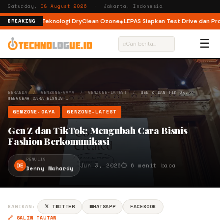
Saturday,
08 August 2026
· Jakarta, Indonesia
ad dengan Teknologi DryClean Ozone
LEPAS Siapkan Test Drive dan Program
BREAKING
☰
⌕
BERANDA
/
GENZONE-GAYA
/
GENZONE-LATEST
/
GEN Z DAN TIKTOK:
MENGUBAH CARA BISNIS …
GENZONE-GAYA
GENZONE-LATEST
Gen Z dan TikTok: Mengubah Cara Bisnis
Fashion Berkomunikasi
PENULIS
DE
Jun 3, 2026
⏱ 6 menit baca
Denny Mahardy
BAGIKAN:
𝕏 TWITTER
WHATSAPP
FACEBOOK
🔗 SALIN TAUTAN