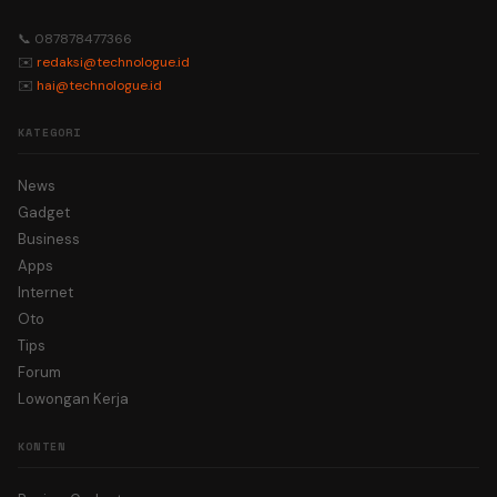
📞 087878477366
✉️
redaksi@technologue.id
✉️
hai@technologue.id
KATEGORI
News
Gadget
Business
Apps
Internet
Oto
Tips
Forum
Lowongan Kerja
KONTEN