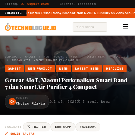
Friday,
07 August 2026
· Jakarta, Indonesia
eatherNext untuk Penelitian
Indosat dan NVIDIA Luncurkan Zankore, Platfo
BREAKING
☰
⌕
BERANDA
/
GADGET
/
NEW PRODUCT
/
NEWS
/
LATEST NEWS
/
HEADLINE
/
GENCAR AIOT, XIAOMI PERKENALKAN SMART B…
GADGET
NEW PRODUCT
NEWS
LATEST NEWS
HEADLINE
Gencar AIoT, Xiaomi Perkenalkan Smart Band
7 dan Smart Air Purifier 4 Compact
PENULIS
CH
Jul 19, 2022
⏱ 3 menit baca
Choiru Rizkia
BAGIKAN:
𝕏 TWITTER
WHATSAPP
FACEBOOK
🔗 SALIN TAUTAN