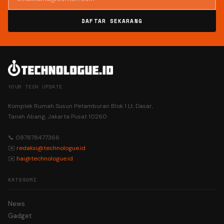
DAFTAR SEKARANG
YOUR TECH UPDATE
Komplek Rumah Susun Petamburan Blok 1 Lt. Dasar,
Tanah Abang, Jakarta Pusat 10260
📞 087878477366
✉️
redaksi@technologue.id
✉️
hai@technologue.id
KATEGORI
News
Gadget