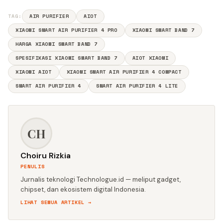
TAG:
AIR PURIFIER
AIOT
XIAOMI SMART AIR PURIFIER 4 PRO
XIAOMI SMART BAND 7
HARGA XIAOMI SMART BAND 7
SPESIFIKASI XIAOMI SMART BAND 7
AIOT XIAOMI
XIAOMI AIOT
XIAOMI SMART AIR PURIFIER 4 COMPACT
SMART AIR PURIFIER 4
SMART AIR PURIFIER 4 LITE
CH
Choiru Rizkia
PENULIS
Jurnalis teknologi Technologue.id — meliput gadget,
chipset, dan ekosistem digital Indonesia.
LIHAT SEMUA ARTIKEL →