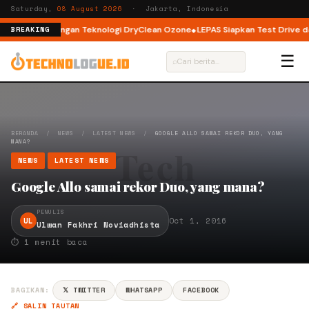
Saturday,
08 August 2026
· Jakarta, Indonesia
ont Load dengan Teknologi DryClean Ozone
LEPAS Siapkan Test Drive dan 
BREAKING
☰
⌕
BERANDA
/
NEWS
/
LATEST NEWS
/
GOOGLE ALLO SAMAI REKOR DUO, YANG
MANA?
NEWS
LATEST NEWS
Google Allo samai rekor Duo, yang mana?
PENULIS
UL
Oct 1, 2016
Ulwan Fakhri Noviadhista
⏱ 1 menit baca
BAGIKAN:
𝕏 TWITTER
WHATSAPP
FACEBOOK
🔗 SALIN TAUTAN