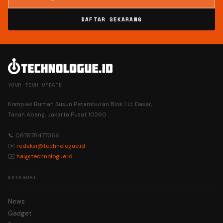
DAFTAR SEKARANG
YOUR TECH UPDATE
Komplek Rumah Susun Petamburan Blok 1 Lt. Dasar,
Tanah Abang, Jakarta Pusat 10260
📞 087878477366
✉️
redaksi@technologue.id
✉️
hai@technologue.id
KATEGORI
News
Gadget