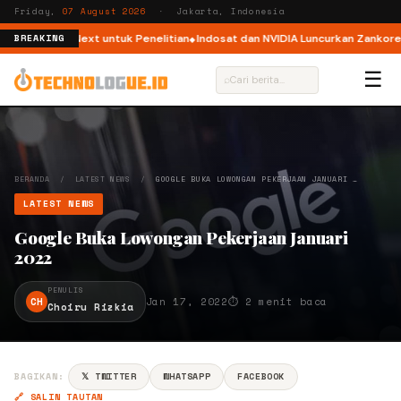
Friday,
07 August 2026
· Jakarta, Indonesia
 WeatherNext untuk Penelitian
Indosat dan NVIDIA Luncurkan Zankore, Pla
BREAKING
☰
⌕
BERANDA
/
LATEST NEWS
/
GOOGLE BUKA LOWONGAN PEKERJAAN JANUARI …
LATEST NEWS
Google Buka Lowongan Pekerjaan Januari
2022
PENULIS
CH
Jan 17, 2022
⏱ 2 menit baca
Choiru Rizkia
BAGIKAN:
𝕏 TWITTER
WHATSAPP
FACEBOOK
🔗 SALIN TAUTAN