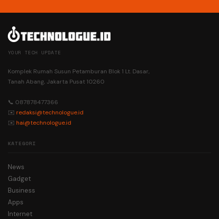
YOUR TECH UPDATE
Komplek Rumah Susun Petamburan Blok 1 Lt. Dasar,
Tanah Abang, Jakarta Pusat 10260
📞 087878477366
✉️
redaksi@technologue.id
✉️
hai@technologue.id
KATEGORI
News
Gadget
Business
Apps
Internet