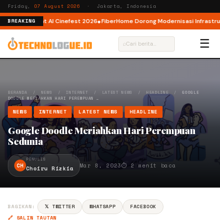
Friday,
07 August 2026
· Jakarta, Indonesia
tor AI lewat AI Cinefest 2026
FiberHome Dorong Modernisasi Infrastruktur
BREAKING
☰
⌕
BERANDA
/
NEWS
/
INTERNET
/
LATEST NEWS
/
HEADLINE
/
GOOGLE
DOODLE MERIAHKAN HARI PEREMPUAN …
NEWS
INTERNET
LATEST NEWS
HEADLINE
Google Doodle Meriahkan Hari Perempuan
Sedunia
PENULIS
CH
Mar 8, 2023
⏱ 2 menit baca
Choiru Rizkia
BAGIKAN:
𝕏 TWITTER
WHATSAPP
FACEBOOK
🔗 SALIN TAUTAN