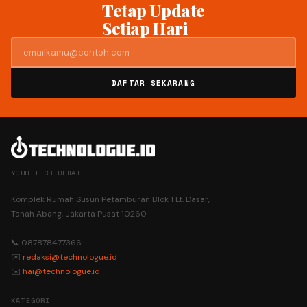
Tetap Update
Setiap Hari
DAFTAR SEKARANG
YOUR TECH UPDATE
Komplek Rumah Susun Petamburan Blok 1 Lt. Dasar,
Tanah Abang, Jakarta Pusat 10260
📞 087878477366
✉️
redaksi@technologue.id
✉️
hai@technologue.id
KATEGORI