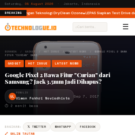
Saturday,
08 August 2026
· Jakarta, Indonesia
ont Load dengan Teknologi DryClean Ozone
LEPAS Siapkan Test Drive dan 
BREAKING
☰
⌕
BERANDA
/
GADGET
/
HOT ISSUE
/
LATEST NEWS
/
GOOGLE PIXEL 2 BAWA
FITUR "CURIAN" DARI…
GADGET
HOT ISSUE
LATEST NEWS
Google Pixel 2 Bawa Fitur "Curian" dari
Samsung? Jack 3.5mm Jadi Dihapus?
PENULIS
UL
Sep 7, 2017
Ulwan Fakhri Noviadhista
⏱ 2 menit baca
BAGIKAN:
𝕏 TWITTER
WHATSAPP
FACEBOOK
🔗 SALIN TAUTAN