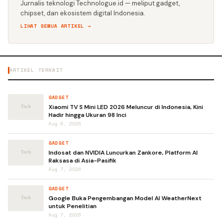
Jurnalis teknologi Technologue.id — meliput gadget,
chipset, dan ekosistem digital Indonesia.
LIHAT SEMUA ARTIKEL →
ARTIKEL TERKAIT
GADGET
Xiaomi TV S Mini LED 2026 Meluncur di Indonesia, Kini
Hadir hingga Ukuran 98 Inci
Aug 6, 2026
GADGET
Indosat dan NVIDIA Luncurkan Zankore, Platform AI
Raksasa di Asia-Pasifik
Aug 7, 2026
GADGET
Google Buka Pengembangan Model AI WeatherNext
untuk Penelitian
Aug 7, 2026