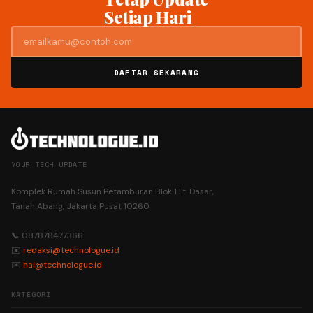
Setiap Hari
DAFTAR SEKARANG
YOUR TECH UPDATE
Komplek Rumah Susun Petamburan Blok 1 Lt. Dasar,
Tanah Abang, Jakarta Pusat 10260
📞 087878477366
✉️
redaksi@technologue.id
✉️
hai@technologue.id
KATEGORI