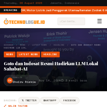
Thursday,
06 August 2026
· Jakarta, Indonesia
Mode di M6 DM, Motor Listrik Jadi Penggerak Utama
Ramalan Zodiak 6 Agus
BREAKING
☰
⌕
BERANDA
/
NEWS
/
LATEST NEWS
/
HEADLINE
/
GOTO DAN INDOSAT RESMI
HADIRKAN LLM LOK…
NEWS
LATEST NEWS
HEADLINE
Goto dan Indosat Resmi Hadirkan LLM Lokal
Sahabat-AI
PENULIS
CH
Nov 14, 2024
⏱ 3 menit baca
Choiru Rizkia
BAGIKAN:
𝕏 TWITTER
WHATSAPP
FACEBOOK
🔗 SALIN TAUTAN