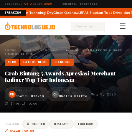
Saturday,
08 August 2026
· Jakarta, Indonesia
 Load dengan Teknologi DryClean Ozone
LEPAS Siapkan Test Drive dan Prog
BREAKING
☰
⌕
BERANDA
/
NEWS
/
LATEST NEWS
/
HEADLINE
/
GRAB BINTANG 5 AWARDS
APRESIASI MERCHAN…
NEWS
LATEST NEWS
HEADLINE
Grab Bintang 5 Awards Apresiasi Merchant
Kuliner Top Tier Indonesia
PENULIS
EDITOR
CH
CH
May 8, 2026
Choiru Rizkia
Choiru Rizkia
⏱ 3 menit baca
BAGIKAN:
𝕏 TWITTER
WHATSAPP
FACEBOOK
🔗 SALIN TAUTAN