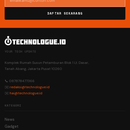
DAFTAR SEKARANG
YOUR TECH UPDATE
Komplek Rumah Susun Petamburan Blok 1 Lt. Dasar,
Tanah Abang, Jakarta Pusat 10260
📞 087878477366
✉️
redaksi@technologue.id
✉️
hai@technologue.id
KATEGORI
News
Gadget