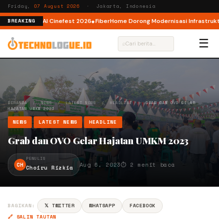
Friday,
07 August 2026
· Jakarta, Indonesia
r AI lewat AI Cinefest 2026
FiberHome Dorong Modernisasi Infrastruktur I
BREAKING
☰
⌕
BERANDA
/
NEWS
/
LATEST NEWS
/
HEADLINE
/
GRAB DAN OVO GELAR
HAJATAN UMKM 2023
NEWS
LATEST NEWS
HEADLINE
Grab dan OVO Gelar Hajatan UMKM 2023
PENULIS
CH
Aug 6, 2023
⏱ 2 menit baca
Choiru Rizkia
BAGIKAN:
𝕏 TWITTER
WHATSAPP
FACEBOOK
🔗 SALIN TAUTAN