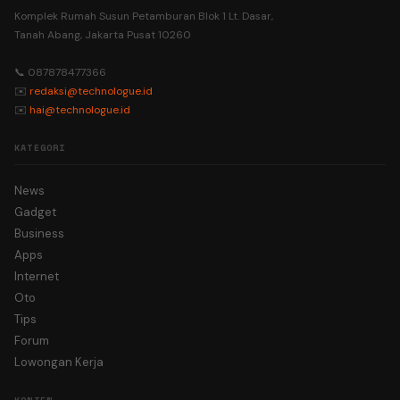
Komplek Rumah Susun Petamburan Blok 1 Lt. Dasar,
Tanah Abang, Jakarta Pusat 10260
📞 087878477366
✉️
redaksi@technologue.id
✉️
hai@technologue.id
KATEGORI
News
Gadget
Business
Apps
Internet
Oto
Tips
Forum
Lowongan Kerja