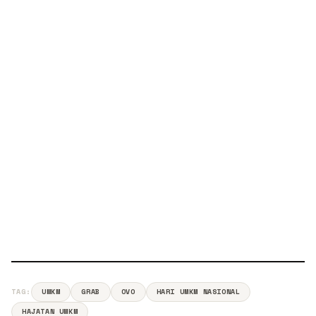
TAG:
UMKM
GRAB
OVO
HARI UMKM NASIONAL
HAJATAN UMKM