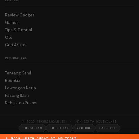
KONTEN
Review Gadget
Games
Tips & Tutorial
Oto
Cari Artikel
PERUSAHAAN
Tentang Kami
Redaksi
Lowongan Kerja
Pasang Iklan
Kebijakan Privasi
© 2026 TECHNOLOGUE.ID · HAK CIPTA DILINDUNGI
INSTAGRAM
TWITTER/X
YOUTUBE
FACEBOOK
📱 BACA LEBIH CEPAT DI APLIKASI