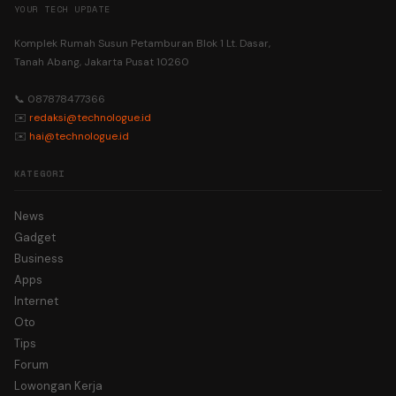
YOUR TECH UPDATE
Komplek Rumah Susun Petamburan Blok 1 Lt. Dasar,
Tanah Abang, Jakarta Pusat 10260
📞 087878477366
✉️
redaksi@technologue.id
✉️
hai@technologue.id
KATEGORI
News
Gadget
Business
Apps
Internet
Oto
Tips
Forum
Lowongan Kerja