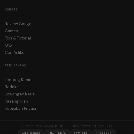
KONTEN
Review Gadget
Games
Tips & Tutorial
Oto
Cari Artikel
PERUSAHAAN
Tentang Kami
Redaksi
Lowongan Kerja
Pasang Iklan
Kebijakan Privasi
© 2026 TECHNOLOGUE.ID · HAK CIPTA DILINDUNGI
INSTAGRAM
TWITTER/X
YOUTUBE
FACEBOOK