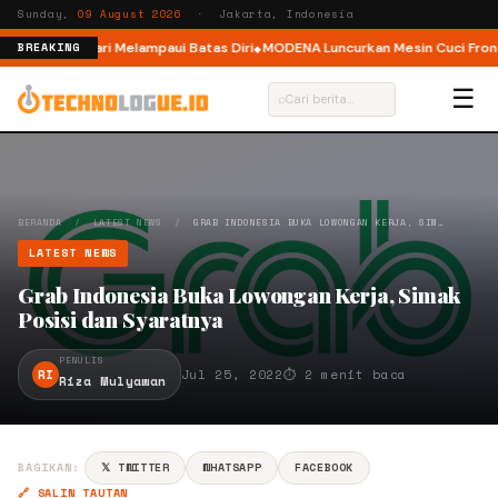
Sunday,
09 August 2026
· Jakarta, Indonesia
r, Ajak Pelari Melampaui Batas Diri
MODENA Luncurkan Mesin Cuci Front L
BREAKING
☰
⌕
BERANDA
/
LATEST NEWS
/
GRAB INDONESIA BUKA LOWONGAN KERJA, SIM…
LATEST NEWS
Grab Indonesia Buka Lowongan Kerja, Simak
Posisi dan Syaratnya
PENULIS
RI
Jul 25, 2022
⏱ 2 menit baca
Riza Mulyawan
BAGIKAN:
𝕏 TWITTER
WHATSAPP
FACEBOOK
🔗 SALIN TAUTAN