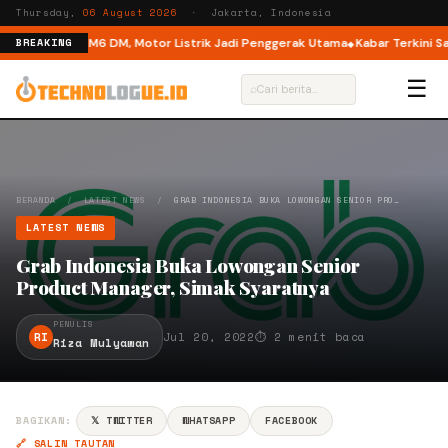
Thursday,
06 August 2026
· Jakarta, Indonesia
ual Mode di M6 DM, Motor Listrik Jadi Penggerak Utama
Kabar Terkini Sas
BREAKING
☰
⌕
BERANDA
/
LATEST NEWS
/
GRAB INDONESIA BUKA LOWONGAN SENIOR PRO…
LATEST NEWS
Grab Indonesia Buka Lowongan Senior
Product Manager, Simak Syaratnya
PENULIS
RI
Jul 20, 2022
⏱ 2 menit baca
Riza Mulyawan
BAGIKAN:
𝕏 TWITTER
WHATSAPP
FACEBOOK
🔗 SALIN TAUTAN