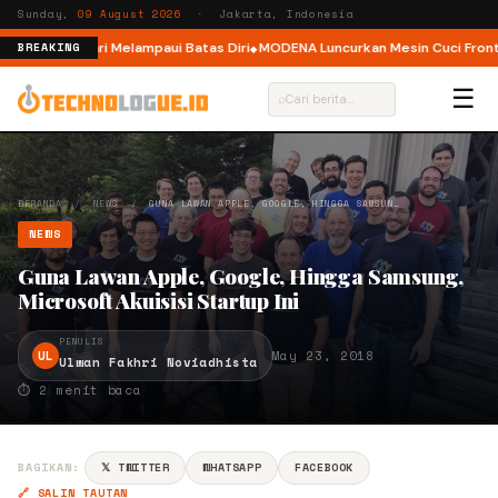
Sunday,
09 August 2026
· Jakarta, Indonesia
, Ajak Pelari Melampaui Batas Diri
MODENA Luncurkan Mesin Cuci Front L
BREAKING
☰
⌕
BERANDA
/
NEWS
/
GUNA LAWAN APPLE, GOOGLE, HINGGA SAMSUN…
NEWS
Guna Lawan Apple, Google, Hingga Samsung,
Microsoft Akuisisi Startup Ini
PENULIS
UL
May 23, 2018
Ulwan Fakhri Noviadhista
⏱ 2 menit baca
BAGIKAN:
𝕏 TWITTER
WHATSAPP
FACEBOOK
🔗 SALIN TAUTAN