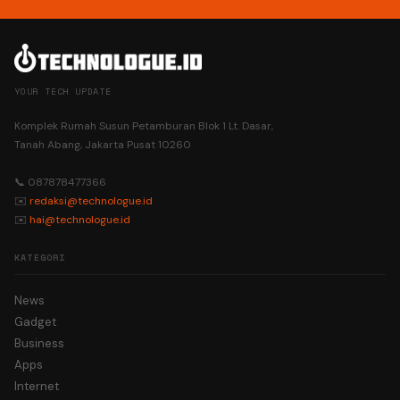
YOUR TECH UPDATE
Komplek Rumah Susun Petamburan Blok 1 Lt. Dasar,
Tanah Abang, Jakarta Pusat 10260
📞 087878477366
✉️
redaksi@technologue.id
✉️
hai@technologue.id
KATEGORI
News
Gadget
Business
Apps
Internet