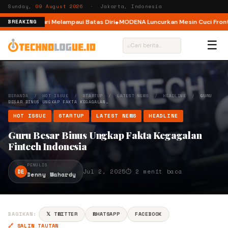
Sunday,
09 August 2026
· Jakarta, Indonesia
r, Ajak Pelari Melampaui Batas Diri
MODENA Luncurkan Mesin Cuci Front L
BREAKING
☰
⌕
BERANDA
/
HOT ISSUE
/
STARTUP
/
LATEST NEWS
/
HEADLINE
/
GURU
BESAR BINUS UNGKAP FAKTA KEGAGALAN…
HOT ISSUE
STARTUP
LATEST NEWS
HEADLINE
Guru Besar Binus Ungkap Fakta Kegagalan
Fintech Indonesia
PENULIS
DE
Jul 2, 2025
⏱ 2 menit baca
Denny Mahardy
BAGIKAN:
𝕏 TWITTER
WHATSAPP
FACEBOOK
🔗 SALIN TAUTAN