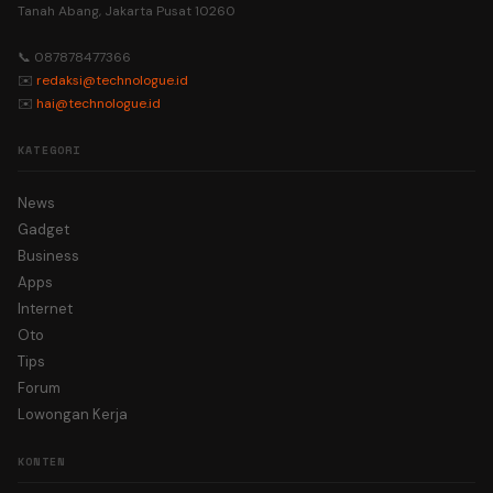
Tanah Abang, Jakarta Pusat 10260
📞 087878477366
✉️
redaksi@technologue.id
✉️
hai@technologue.id
KATEGORI
News
Gadget
Business
Apps
Internet
Oto
Tips
Forum
Lowongan Kerja
KONTEN