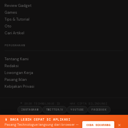
Review Gadget
Games
Tips & Tutorial
Oto
Cari Artikel
PERUSAHAAN
Tentang Kami
Redaksi
Lowongan Kerja
Pasang Iklan
Kebijakan Privasi
© 2026 TECHNOLOGUE.ID · HAK CIPTA DILINDUNGI
INSTAGRAM
TWITTER/X
YOUTUBE
FACEBOOK
📱 BACA LEBIH CEPAT DI APLIKASI
Pasang Technologue langsung dari browser —
COBA SEKARANG
✕