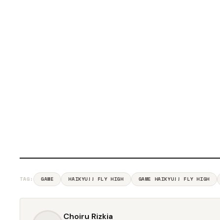
TAG:
GAME
HAIKYU!! FLY HIGH
GAME HAIKYU!! FLY HIGH
Choiru Rizkia