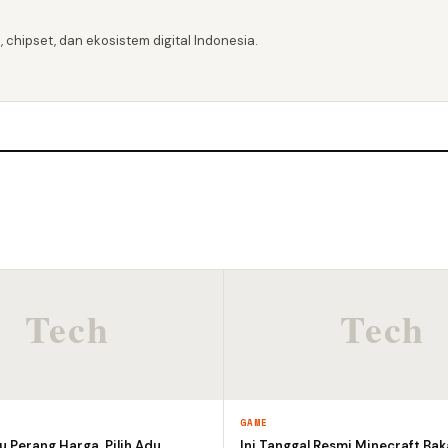
 chipset, dan ekosistem digital Indonesia.
GAME
 Perang Harga, Pilih Adu
Ini Tanggal Resmi Minecraft Bak