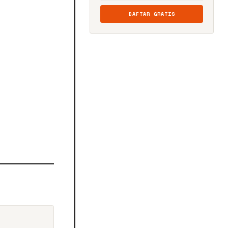
DAFTAR GRATIS