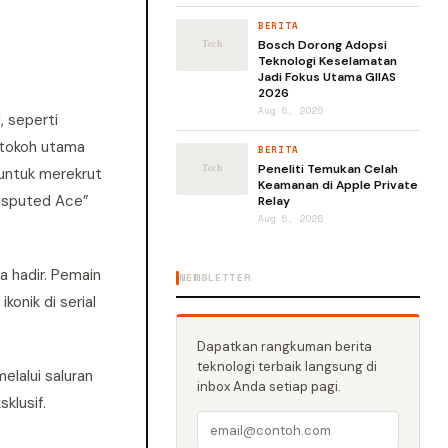
BERITA
Bosch Dorong Adopsi
Teknologi Keselamatan
Jadi Fokus Utama GIIAS
2026
Aug 6, 2026
 seperti
i tokoh utama
BERITA
Peneliti Temukan Celah
 untuk merekrut
Keamanan di Apple Private
disputed Ace”
Relay
Aug 6, 2026
a hadir. Pemain
NEWSLETTER
onik di serial
Dapatkan rangkuman berita
teknologi terbaik langsung di
elalui saluran
inbox Anda setiap pagi.
klusif.