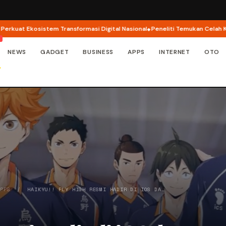
t Ekosistem Transformasi Digital Nasional
Peneliti Temukan Celah Keamana
NEWS
GADGET
BUSINESS
APPS
INTERNET
OTO
APPS
/
HAIKYU!! FLY HIGH RESMI HADIR DI IOS DA…