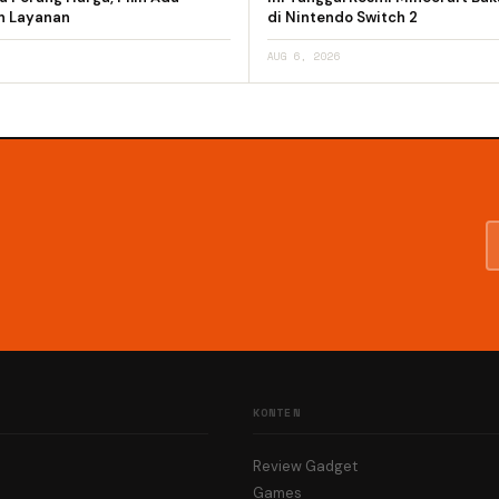
an Layanan
di Nintendo Switch 2
AUG 6, 2026
KONTEN
Review Gadget
Games