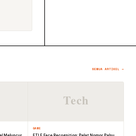
SEMUA ARTIKEL →
GAME
al Meluncur
ETLE Face Recognition: Pelat Nomor Palsu