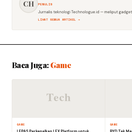
CH
PENULIS
Jurnalis teknologi Technologue.id — meliput gadget,
LIHAT SEMUA ARTIKEL →
Baca Juga:
Game
GAME
GAME
LEPAS Perkenalkan LEX Platform untuk
BYD Tak Mau