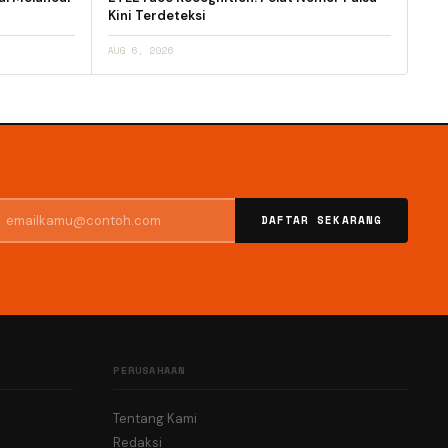
Kini Terdeteksi
AUG 6, 2026
DAFTAR SEKARANG
PERUSAHAAN
Tentang Kami
Redaksi