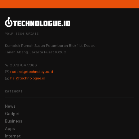
YOUR TECH UPDATE
Komplek Rumah Susun Petamburan Blok 1 Lt. Dasar,
Tanah Abang, Jakarta Pusat 10260
📞 087878477366
✉️
redaksi@technologue.id
✉️
hai@technologue.id
KATEGORI
News
Gadget
Business
Apps
Internet