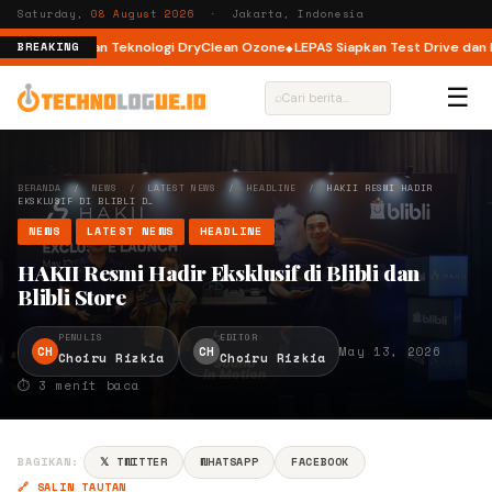
Saturday,
08 August 2026
· Jakarta, Indonesia
 Load dengan Teknologi DryClean Ozone
LEPAS Siapkan Test Drive dan Pro
BREAKING
☰
⌕
BERANDA
/
NEWS
/
LATEST NEWS
/
HEADLINE
/
HAKII RESMI HADIR
EKSKLUSIF DI BLIBLI D…
NEWS
LATEST NEWS
HEADLINE
HAKII Resmi Hadir Eksklusif di Blibli dan
Blibli Store
PENULIS
EDITOR
CH
CH
May 13, 2026
Choiru Rizkia
Choiru Rizkia
⏱ 3 menit baca
BAGIKAN:
𝕏 TWITTER
WHATSAPP
FACEBOOK
🔗 SALIN TAUTAN