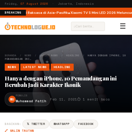
Friday,
07 August 2026
· Jakarta, Indonesia
latform AI Raksasa di Asia-Pasifik
Xiaomi TV S Mini LED 2026 Meluncur di In
BREAKING
☰
⌕
BERANDA
/
NEWS
/
LATEST NEWS
/
HEADLINE
/
HANYA DENGAN IPHONE, 10
PEMANDANGAN INI…
NEWS
LATEST NEWS
HEADLINE
Hanya dengan iPhone, 10 Pemandangan ini
Berubah Jadi Karakter Ikonik
PENULIS
MU
Feb 11, 2021
⏱ 1 menit baca
Muhammad Fatih
BAGIKAN:
𝕏 TWITTER
WHATSAPP
FACEBOOK
🔗 SALIN TAUTAN