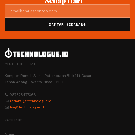
Setiap Hari
DAFTAR SEKARANG
YOUR TECH UPDATE
Komplek Rumah Susun Petamburan Blok 1 Lt. Dasar,
Tanah Abang, Jakarta Pusat 10260
📞 087878477366
✉️
redaksi@technologue.id
✉️
hai@technologue.id
KATEGORI
News