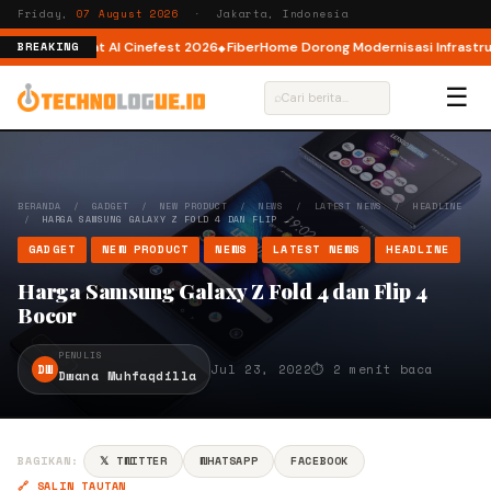
Friday,
07 August 2026
· Jakarta, Indonesia
tor AI lewat AI Cinefest 2026
FiberHome Dorong Modernisasi Infrastruktu
BREAKING
☰
⌕
BERANDA
/
GADGET
/
NEW PRODUCT
/
NEWS
/
LATEST NEWS
/
HEADLINE
/
HARGA SAMSUNG GALAXY Z FOLD 4 DAN FLIP …
GADGET
NEW PRODUCT
NEWS
LATEST NEWS
HEADLINE
Harga Samsung Galaxy Z Fold 4 dan Flip 4
Bocor
PENULIS
DW
Jul 23, 2022
⏱ 2 menit baca
Dwana Muhfaqdilla
BAGIKAN:
𝕏 TWITTER
WHATSAPP
FACEBOOK
🔗 SALIN TAUTAN