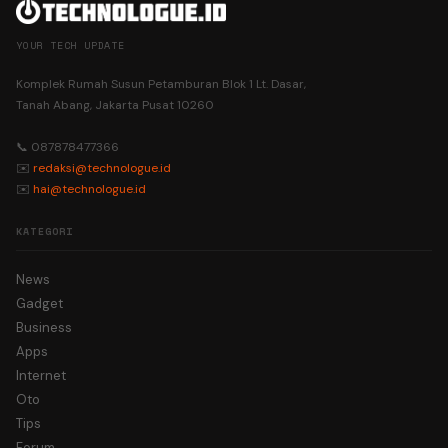
YOUR TECH UPDATE
Komplek Rumah Susun Petamburan Blok 1 Lt. Dasar,
Tanah Abang, Jakarta Pusat 10260
📞 087878477366
✉️
redaksi@technologue.id
✉️
hai@technologue.id
KATEGORI
News
Gadget
Business
Apps
Internet
Oto
Tips
Forum