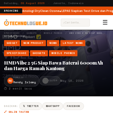
Saturday,
08 August 2026
· Jakarta, Indonesia
dengan Teknologi DryClean Ozone
LEPAS Siapkan Test Drive dan Program S
BREAKING
☰
⌕
BERANDA
/
GADGET
/
NEW PRODUCT
/
NEWS
/
LATEST NEWS
/
SPESIFIKASI
/
GADGETS
/
MOBILE PHONES
/
HMD VIBE 2 5G SIAP BAWA
BATERAI 6000MAH…
GADGET
NEW PRODUCT
NEWS
LATEST NEWS
SPESIFIKASI
GADGETS
MOBILE PHONES
HMD Vibe 2 5G Siap Bawa Baterai 6000mAh
dan Harga Ramah Kantong
PENULIS
RE
May 18, 2026
EDITOR
Rendy Islamy
⏱ 2 menit baca
BAGIKAN:
𝕏 TWITTER
WHATSAPP
FACEBOOK
🔗 SALIN TAUTAN