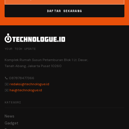
DAFTAR SEKARANG
YOUR TECH UPDATE
Komplek Rumah Susun Petamburan Blok 1 Lt. Dasar,
Tanah Abang, Jakarta Pusat 10260
📞 087878477366
✉️
redaksi@technologue.id
✉️
hai@technologue.id
KATEGORI
News
Gadget