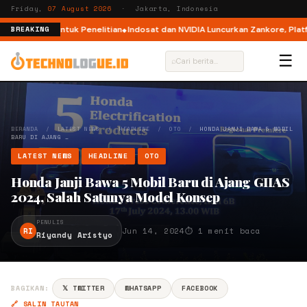
Friday,
07 August 2026
· Jakarta, Indonesia
herNext untuk Penelitian
Indosat dan NVIDIA Luncurkan Zankore, Platform 
BREAKING
☰
⌕
BERANDA
/
LATEST NEWS
/
HEADLINE
/
OTO
/
HONDA JANJI BAWA 5 MOBIL
BARU DI AJANG …
LATEST NEWS
HEADLINE
OTO
Honda Janji Bawa 5 Mobil Baru di Ajang GIIAS
2024, Salah Satunya Model Konsep
PENULIS
RI
Jun 14, 2024
⏱ 1 menit baca
Riyandy Aristyo
BAGIKAN:
𝕏 TWITTER
WHATSAPP
FACEBOOK
🔗 SALIN TAUTAN