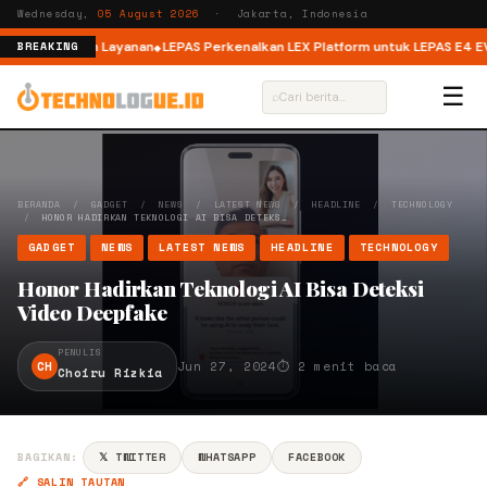
Wednesday,
05 August 2026
· Jakarta, Indonesia
Kualitas dan Layanan
LEPAS Perkenalkan LEX Platform untuk LEPAS E4 EV di
BREAKING
☰
⌕
BERANDA
/
GADGET
/
NEWS
/
LATEST NEWS
/
HEADLINE
/
TECHNOLOGY
/
HONOR HADIRKAN TEKNOLOGI AI BISA DETEKS…
GADGET
NEWS
LATEST NEWS
HEADLINE
TECHNOLOGY
Honor Hadirkan Teknologi AI Bisa Deteksi
Video Deepfake
PENULIS
CH
Jun 27, 2024
⏱ 2 menit baca
Choiru Rizkia
BAGIKAN:
𝕏 TWITTER
WHATSAPP
FACEBOOK
🔗 SALIN TAUTAN