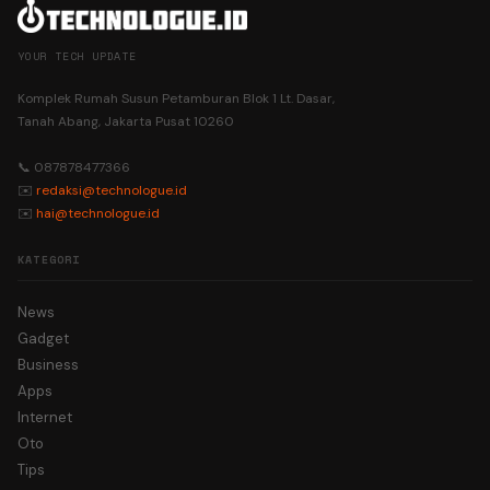
YOUR TECH UPDATE
Komplek Rumah Susun Petamburan Blok 1 Lt. Dasar,
Tanah Abang, Jakarta Pusat 10260
📞 087878477366
✉️
redaksi@technologue.id
✉️
hai@technologue.id
KATEGORI
News
Gadget
Business
Apps
Internet
Oto
Tips