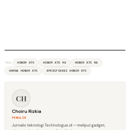
TAG:
HONOR X7C
HONOR X7C 4G
HONOR X7C 5G
HARGA HONOR X7C
SPESIFIKASI HONOR X7C
CH
Choiru Rizkia
PENULIS
Jurnalis teknologi Technologue.id — meliput gadget,