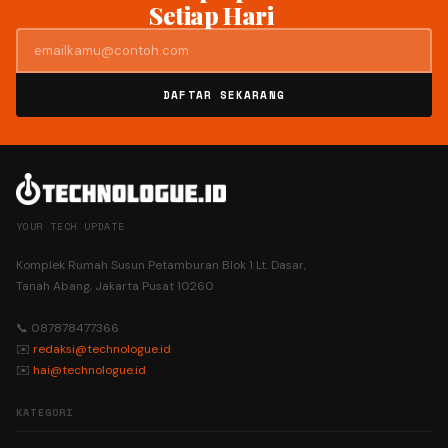
Setiap Hari
DAFTAR SEKARANG
YOUR TECH UPDATE
Komplek Rumah Susun Petamburan Blok 1 Lt. Dasar,
Tanah Abang, Jakarta Pusat 10260
📞 087878477366
✉️
redaksi@technologue.id
✉️
hai@technologue.id
KATEGORI