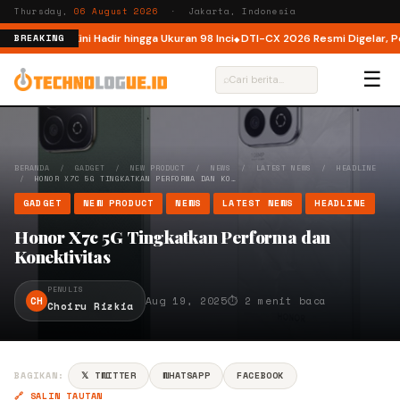
Thursday,
06 August 2026
· Jakarta, Indonesia
ndonesia, Kini Hadir hingga Ukuran 98 Inci
DTI-CX 2026 Resmi Digelar, Perk
BREAKING
☰
⌕
BERANDA
/
GADGET
/
NEW PRODUCT
/
NEWS
/
LATEST NEWS
/
HEADLINE
/
HONOR X7C 5G TINGKATKAN PERFORMA DAN KO…
GADGET
NEW PRODUCT
NEWS
LATEST NEWS
HEADLINE
Honor X7c 5G Tingkatkan Performa dan
Konektivitas
PENULIS
CH
Aug 19, 2025
⏱ 2 menit baca
Choiru Rizkia
BAGIKAN:
𝕏 TWITTER
WHATSAPP
FACEBOOK
🔗 SALIN TAUTAN