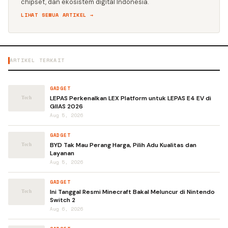
chipset, dan ekosistem digital Indonesia.
LIHAT SEMUA ARTIKEL →
ARTIKEL TERKAIT
GADGET
LEPAS Perkenalkan LEX Platform untuk LEPAS E4 EV di
GIIAS 2026
Aug 5, 2026
GADGET
BYD Tak Mau Perang Harga, Pilih Adu Kualitas dan
Layanan
Aug 5, 2026
GADGET
Ini Tanggal Resmi Minecraft Bakal Meluncur di Nintendo
Switch 2
Aug 6, 2026