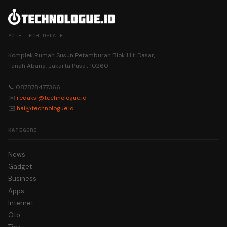
YOUR TECH UPDATE
Komplek Rumah Susun Petamburan Blok 1 Lt. Dasar,
Tanah Abang, Jakarta Pusat 10260
📞 087878477366
✉️
redaksi@technologue.id
✉️
hai@technologue.id
KATEGORI
News
Gadget
Business
Apps
Internet
Oto