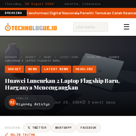
Thursday,
06 August 2026
· Jakarta, Indonesia
kosistem Transformasi Digital Nasional
Peneliti Temukan Celah Keamanan d
BREAKING
☰
⌕
BERANDA
/
GADGET
/
NEWS
/
LATEST NEWS
/
HEADLINE
/
HUAWEI
LUNCURKAN 2 LAPTOP FLAGSHIP BARU…
GADGET
NEWS
LATEST NEWS
HEADLINE
Huawei Luncurkan 2 Laptop Flagship Baru,
Harganya Mencengangkan
PENULIS
RI
Jun 25, 2024
⏱ 3 menit baca
Riyandy Aristyo
BAGIKAN:
𝕏 TWITTER
WHATSAPP
FACEBOOK
🔗 SALIN TAUTAN