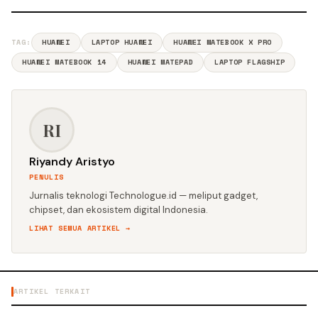
TAG:
HUAWEI
LAPTOP HUAWEI
HUAWEI MATEBOOK X PRO
HUAWEI MATEBOOK 14
HUAWEI MATEPAD
LAPTOP FLAGSHIP
RI
Riyandy Aristyo
PENULIS
Jurnalis teknologi Technologue.id — meliput gadget,
chipset, dan ekosistem digital Indonesia.
LIHAT SEMUA ARTIKEL →
ARTIKEL TERKAIT