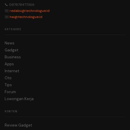
📞 087878477366
✉️
redaksi@technologue.id
✉️
hai@technologue.id
KATEGORI
News
Gadget
Business
Apps
Internet
Oto
Tips
Forum
Lowongan Kerja
KONTEN
Review Gadget