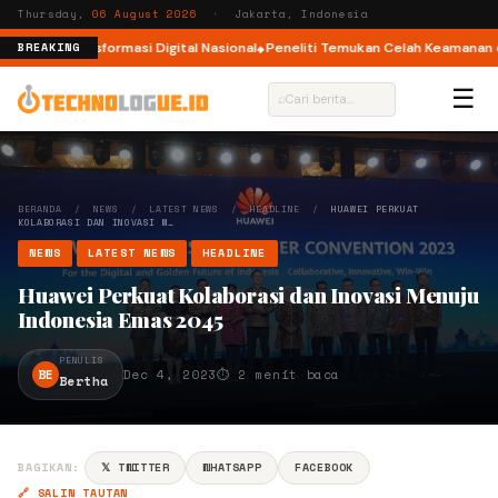
Thursday,
06 August 2026
· Jakarta, Indonesia
stem Transformasi Digital Nasional
Peneliti Temukan Celah Keamanan di A
BREAKING
☰
⌕
BERANDA
/
NEWS
/
LATEST NEWS
/
HEADLINE
/
HUAWEI PERKUAT
KOLABORASI DAN INOVASI M…
NEWS
LATEST NEWS
HEADLINE
Huawei Perkuat Kolaborasi dan Inovasi Menuju
Indonesia Emas 2045
PENULIS
BE
Dec 4, 2023
⏱ 2 menit baca
Bertha
BAGIKAN:
𝕏 TWITTER
WHATSAPP
FACEBOOK
🔗 SALIN TAUTAN