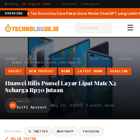
Monday,
10 August 2026
· Jakarta, Indonesia
ou hingga The Tao Exorcist
Cara Pakai Voice Mode ChatGPT yang Lebih Nat
BREAKING
☰
⌕
BERANDA
/
GADGET
/
NEW PRODUCT
/
NEWS
/
LATEST NEWS
/
HEADLINE
/
HUAWEI RILIS PONSEL LAYAR LIPAT MATE X2…
GADGET
NEW PRODUCT
NEWS
LATEST NEWS
HEADLINE
Huawei Rilis Ponsel Layar Lipat Mate X2
Seharga Rp30 Jutaan
PENULIS
ZU
May 20, 2022
⏱ 3 menit baca
Zulfi Apriani
BAGIKAN:
𝕏 TWITTER
WHATSAPP
FACEBOOK
🔗 SALIN TAUTAN