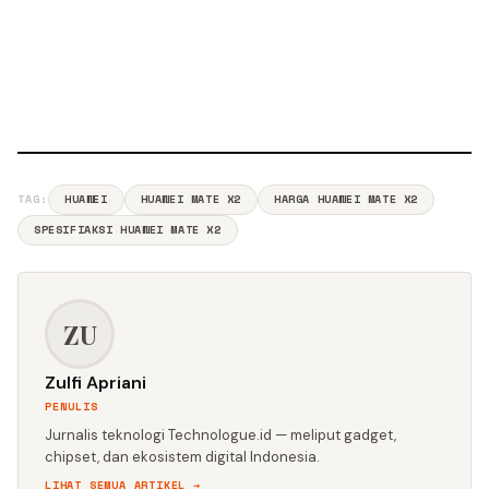
TAG:
HUAWEI
HUAWEI MATE X2
HARGA HUAWEI MATE X2
SPESIFIAKSI HUAWEI MATE X2
ZU
Zulfi Apriani
PENULIS
Jurnalis teknologi Technologue.id — meliput gadget,
chipset, dan ekosistem digital Indonesia.
LIHAT SEMUA ARTIKEL →