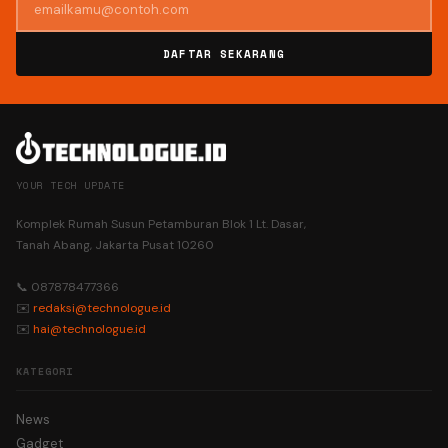
DAFTAR SEKARANG
YOUR TECH UPDATE
Komplek Rumah Susun Petamburan Blok 1 Lt. Dasar,
Tanah Abang, Jakarta Pusat 10260
📞 087878477366
✉️
redaksi@technologue.id
✉️
hai@technologue.id
KATEGORI
News
Gadget