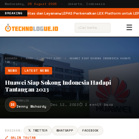
Wednesday,
05 August 2026
· Jakarta, Indonesia
ilih Adu Kualitas dan Layanan
LEPAS Perkenalkan LEX Platform untuk LEPAS 
BREAKING
☰
⌕
BERANDA
/
NEWS
/
LATEST NEWS
/
HUAWEI SIAP SOKONG INDONESIA HADAPI
TAN…
NEWS
LATEST NEWS
Huawei Siap Sokong Indonesia Hadapi
Tantangan 2023
PENULIS
DE
Dec 12, 2022
⏱ 2 menit baca
Denny Mahardy
BAGIKAN:
𝕏 TWITTER
WHATSAPP
FACEBOOK
🔗 SALIN TAUTAN