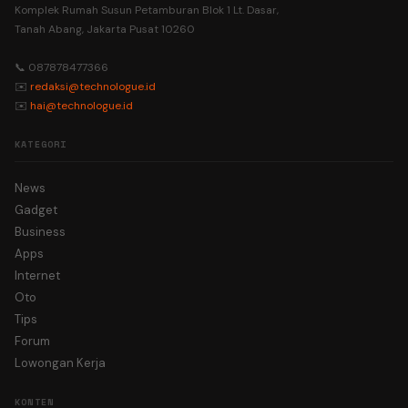
Komplek Rumah Susun Petamburan Blok 1 Lt. Dasar,
Tanah Abang, Jakarta Pusat 10260
📞 087878477366
✉️
redaksi@technologue.id
✉️
hai@technologue.id
KATEGORI
News
Gadget
Business
Apps
Internet
Oto
Tips
Forum
Lowongan Kerja
KONTEN