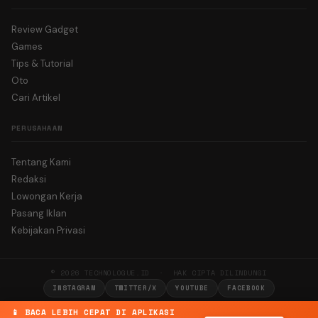
Review Gadget
Games
Tips & Tutorial
Oto
Cari Artikel
PERUSAHAAN
Tentang Kami
Redaksi
Lowongan Kerja
Pasang Iklan
Kebijakan Privasi
© 2026 TECHNOLOGUE.ID · HAK CIPTA DILINDUNGI
INSTAGRAM
TWITTER/X
YOUTUBE
FACEBOOK
📱 BACA LEBIH CEPAT DI APLIKASI