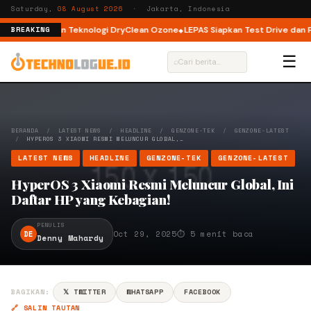
Saturday,
08 August 2026
· Jakarta, Indonesia
Load dengan Teknologi DryClean Ozone
LEPAS Siapkan Test Drive dan Prog
BREAKING
☰
⌕
BERANDA
/
LATEST NEWS
/
HEADLINE
/
GENZONE-TEK
/
GENZONE-LATEST
/
HYPEROS 3 XIAOMI RESMI MELUNCUR GLOBAL,…
LATEST NEWS
HEADLINE
GENZONE-TEK
GENZONE-LATEST
HyperOS 3 Xiaomi Resmi Meluncur Global, Ini
Daftar HP yang Kebagian!
PENULIS
DE
Oct 29, 2025
⏱ 5 menit baca
Denny Mahardy
BAGIKAN:
𝕏 TWITTER
WHATSAPP
FACEBOOK
🔗 SALIN TAUTAN