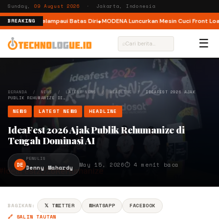
Sunday,
09 August 2026
· Jakarta, Indonesia
k Pelari Melampaui Batas Diri
MODENA Luncurkan Mesin Cuci Front Load d
BREAKING
☰
⌕
BERANDA
/
NEWS
/
LATEST NEWS
/
HEADLINE
/
IDEAFEST 2026 AJAK
PUBLIK REHUMANIZE DI…
NEWS
LATEST NEWS
HEADLINE
IdeaFest 2026 Ajak Publik Rehumanize di
Tengah Dominasi AI
PENULIS
DE
May 15, 2026
⏱ 4 menit baca
Denny Mahardy
BAGIKAN:
𝕏 TWITTER
WHATSAPP
FACEBOOK
🔗 SALIN TAUTAN