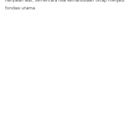
hanyalah alat, sementara nilai kemanusiaan tetap menjadi
fondasi utama.