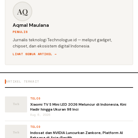
AQ
Aqmal Maulana
PENULIS
Jurnalis teknologi Technologue.id — meliput gadget,
chipset, dan ekosistem digital Indonesia.
LIHAT SEMUA ARTIKEL →
ARTIKEL TERKAIT
TELCO
Xiaomi TV S Mini LED 2026 Meluncur di Indonesia, Kini
Hadir hingga Ukuran 98 Inci
Aug 6, 2026
TELCO
Indosat dan NVIDIA Luncurkan Zankore, Platform AI
Raksasa di Asia-Pasifik