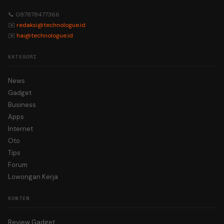
📞 087878477366
✉️
redaksi@technologue.id
✉️
hai@technologue.id
KATEGORI
News
Gadget
Business
Apps
Internet
Oto
Tips
Forum
Lowongan Kerja
KONTEN
Review Gadget