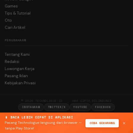
Games
Tips & Tutorial
Oto
Cari Artikel
PERUSAHAAN
Tentang Kami
Redaksi
Lowongan Kerja
Pasang Iklan
Kebijakan Privasi
© 2026 TECHNOLOGUE.ID · HAK CIPTA DILINDUNGI
INSTAGRAM
TWITTER/X
YOUTUBE
FACEBOOK
📱 BACA LEBIH CEPAT DI APLIKASI
Pasang Technologue langsung dari browser —
COBA SEKARANG
✕
tanpa Play Store!