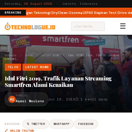
Saturday,
08 August 2026
· Jakarta, Indonesia
ont Load dengan Teknologi DryClean Ozone
LEPAS Siapkan Test Drive dan P
BREAKING
☰
⌕
BERANDA
/
TELCO
/
LATEST NEWS
/
IDUL FITRI 2019, TRAFIK LAYANAN
STREAMI…
TELCO
LATEST NEWS
Idul Fitri 2019, Trafik Layanan Streaming
Smartfren Alami Kenaikan
PENULIS
AQ
Jun 18, 2019
⏱ 1 menit baca
Aqmal Maulana
BAGIKAN:
𝕏 TWITTER
WHATSAPP
FACEBOOK
🔗 SALIN TAUTAN