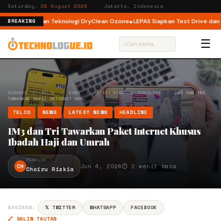
Saturday,
08 August 2026
· Jakarta, Indonesia
t Load dengan Teknologi DryClean Ozone
LEPAS Siapkan Test Drive dan Pr
BREAKING
☰
⌕
BERANDA
/
TELCO
/
NEWS
/
LATEST NEWS
/
HEADLINE
/
IM3 DAN TRI
TAWARKAN PAKET INTERNET KHU…
TELCO
NEWS
LATEST NEWS
HEADLINE
IM3 dan Tri Tawarkan Paket Internet Khusus
Ibadah Haji dan Umrah
PENULIS
CH
Jun 4, 2024
⏱ 2 menit baca
Choiru Rizkia
BAGIKAN:
𝕏 TWITTER
WHATSAPP
FACEBOOK
🔗 SALIN TAUTAN