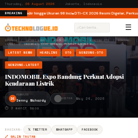
Thursday,
06 August 2026
· Jakarta, Indonesia
ia, Kini Hadir hingga Ukuran 98 Inci
DTI-CX 2026 Resmi Digelar, Perkuat Ek
BREAKING
☰
⌕
BERANDA
/
LATEST NEWS
/
HEADLINE
/
OTO
/
GENZONE-OTO
/
GENZONE-
LATEST
/
INDOMOBIL EXPO BANDUNG PERKUAT ADOPSI K…
LATEST NEWS
HEADLINE
OTO
GENZONE-OTO
GENZONE-LATEST
INDOMOBIL Expo Bandung Perkuat Adopsi
Kendaraan Listrik
PENULIS
DE
May 24, 2026
EDITOR
Denny Mahardy
⏱ 3 menit baca
BAGIKAN:
𝕏 TWITTER
WHATSAPP
FACEBOOK
🔗 SALIN TAUTAN