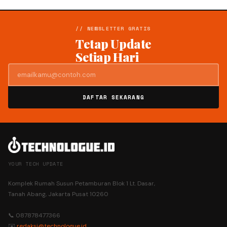
// NEWSLETTER GRATIS
Tetap Update
Setiap Hari
DAFTAR SEKARANG
YOUR TECH UPDATE
Komplek Rumah Susun Petamburan Blok 1 Lt. Dasar,
Tanah Abang, Jakarta Pusat 10260
📞 087878477366
✉️
redaksi@technologue.id